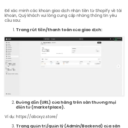
Giới 
Để xác minh các khoản giao dịch nhận tiền từ Shopify về tài
khoản, Quý khách vui lòng cung cấp những thông tin yêu
cầu sau:
Đ
n
Trang rút tiền/thanh toán của giao dịch:
Đ
k
Đường dẫn (URL) cửa hàng trên sàn thương mại
điện tử (marketplace).
Ví dụ: https://abcxyz.store/
Trang quản trị/quản lý (Admin/Backend) của sàn