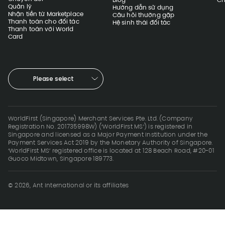
Quản lý
Hướng dẫn sử dụng
Nhận tiền từ Marketplace
Câu hỏi thường gặp
Thanh toán cho đối tác
Hệ sinh thái đối tác
Thanh toán với World
Card
Please select
WorldFirst (Singapore) Merchant Services Pte. Ltd. (Company
Registration No. 201735998W) (‘WorldFirst MS’) is registered in
Singapore and licensed as a Major Payment Institution under the
Payment Services Act 2019 by the Monetary Authority of Singapore.
‘WorldFirst MS’ registered office is located at 128 Beach Road, #20-01
Guoco Midtown, Singapore 189773.
© 2026, Ant International or its affiliates