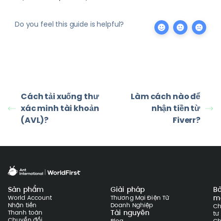
Do you feel this guide is helpful?
Cách tải xuống thư
Làm cách nào để
xác minh tài khoản
nhận tiền từ
(AVL)?
Fiverr?
Sản phẩm
Giải pháp
B
m
World Account
Thương Mại Điện Tử
Nhận tiền
Doanh Nghiệp
Ch
Tài nguyên
Thanh toán
tư
Chuyển đổi
Blog
Ch