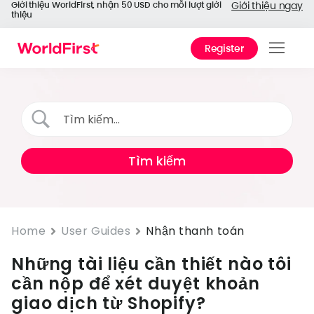
Giới thiệu WorldFirst, nhận 50 USD cho mỗi lượt giới
Giới thiệu ngay
thiệu
Register
Sản
Giải
Doa
nghi
Tài l
thuật
Home
User Guides
Nhận thanh toán
Trợ g
Những tài liệu cần thiết nào tôi
Tại 
cần nộp để xét duyệt khoản
World
giao dịch từ Shopify?