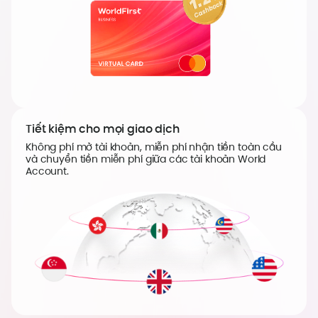
Tiết kiệm cho mọi giao dịch
Không phí mở tài khoản, miễn phí nhận tiền toàn cầu
và chuyển tiền miễn phí giữa các tài khoản World
Account.