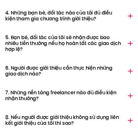
4. Những bạn bè, đối tác nào của tôi đủ điều
kiện tham gia chương trình giới thiệu?
5. Bạn bè, đối tác của tôi sẽ nhận được bao
nhiêu tiền thưởng nếu họ hoàn tất các giao dịch
hợp lệ?
6. Người được giới thiệu cần thực hiện những
giao dịch nào?
7. Những nền tảng freelancer nào đủ điều kiện
nhận thưởng?
8. Nếu người được giới thiệu không sử dụng liên
kết giới thiệu của tôi thì sao?