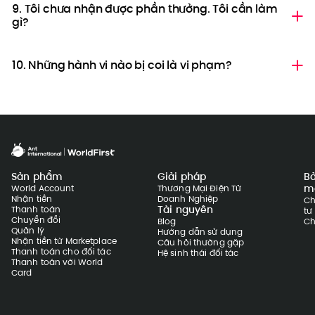
9. Tôi chưa nhận được phần thưởng. Tôi cần làm
gì?
10. Những hành vi nào bị coi là vi phạm?
Sản phẩm
Giải pháp
B
m
World Account
Thương Mại Điện Tử
Nhận tiền
Doanh Nghiệp
Ch
Tài nguyên
Thanh toán
tư
Chuyển đổi
Blog
Ch
Quản lý
Hướng dẫn sử dụng
Nhận tiền từ Marketplace
Câu hỏi thường gặp
Thanh toán cho đối tác
Hệ sinh thái đối tác
Thanh toán với World
Card