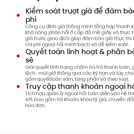
Kiểm soát trượt giá để đảm bả
phí
Công cụ định giá thông minh tổng hợp thanh 
khả năng phản hồi ở cấp độ mili giây và thực t
giá trước giao dịch giúp đảm bảo giá thực thi 
chi phí ngoại hối minh bạch và dễ kiểm soát.
Quyết toán linh hoạt & phân b
sẻ
Giải quyết tình trạng chậm bù trừ thanh toán,
lệch múi giờ thông qua các kỳ hạn và tùy chọn
gồm quyếttoán sớm, từng phần và theo loạt.
Truy cập thanh khoản ngoại hố
Tích hợp quản lý ngoại hối toàn diện vào hệ t
API, bao gồm tài khoản, khóa tỷ giá, chuyển đổi
hóa đơn.