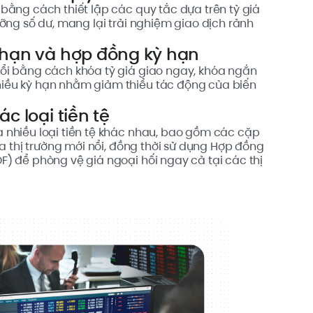
 bằng cách thiết lập các quy tắc dựa trên tỷ giá
ưỡng số dư, mang lại trải nghiệm giao dịch rảnh
 hạn và hợp đồng kỳ hạn
đổi bằng cách khóa tỷ giá giao ngay, khóa ngắn
iều kỳ hạn nhằm giảm thiểu tác động của biến
c loại tiền tệ
 nhiều loại tiền tệ khác nhau, bao gồm các cặp
của thị trường mới nổi, đồng thời sử dụng Hợp đồng
F) để phòng vệ giá ngoại hối ngay cả tại các thị