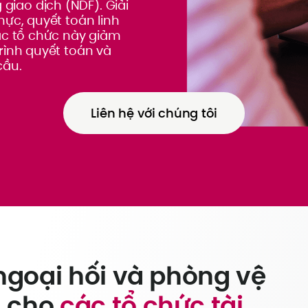
giao dịch (NDF). Giải
hực, quyết toán linh
các tổ chức này giảm
trình quyết toán và
cầu.
Liên hệ với chúng tôi
ngoại hối và phòng vệ
h cho
các tổ chức tài