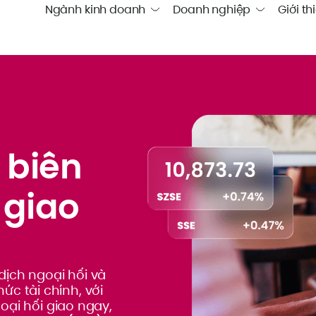
Ngành kinh doanh
Doanh nghiệp
Giới th
 biên
 giao
dịch ngoại hối và
ức tài chính, với
ại hối giao ngay,