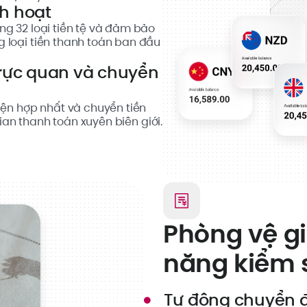
nh hoạt
ng 32 loại tiền tệ và đảm bảo
 loại tiền thanh toán ban đầu
 trực quan và chuyển
iện hợp nhất và chuyển tiền
gian thanh toán xuyên biên giới.
Phòng vệ gi
năng kiểm s
Tự động chuyển đ