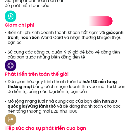
Giải pháp thanh toán bạn cần
để phát triển toàn cầu
Giảm chi phí
Biến chi phí kinh doanh thành khoản tiết kiệm với
giá cạnh
tranh, hoàn tiền
World Card và nhận thưởng khi giới thiệu
bạn bè
Sử dụng các công cụ quản lý tỷ giá để bảo vệ dòng tiền
của bạn trước những biến động tiền tệ
Phát triển trên toàn thế giới
Đơn giản hóa quy trình thanh toán từ
hơn 130 nền tảng
thương mại
bằng cách nhận doanh thu vào một tài khoản
đa tiền tệ, bằng các loại tiền tệ bạn cần
Mở rộng mạng lưới nhà cung cấp của bạn đến
hơn 210
quốc gia/vùng lãnh thổ
và dễ dàng thanh toán cho các
nền tảng thương mại B2B như 1688
Tiếp sức cho sự phát triển của bạn