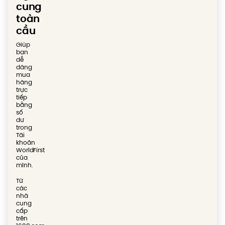
cung
toàn
cầu
Giúp
bạn
dễ
dàng
mua
hàng
trực
tiếp
bằng
số
dư
trong
Tài
khoản
WorldFirst
của
mình.
Từ
các
nhà
cung
cấp
trên