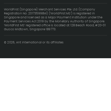
WorldFirst (Singapore) Merchant Services Pte. Ltd. (Company
Registration No. 201735998W) (‘WorldFirst MS’) is registered in
Singapore and licensed as a Major Payment Institution under the
Payment Services Act 2019 by the Monetary Authority of Singapore.
‘WorldFirst MS’ registered office is located at 128 Beach Road, #20-01
Guoco Midtown, Singapore 189773.
© 2026, Ant International or its affiliates