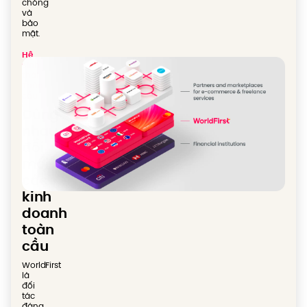
chóng
và
bảo
mật.
Hệ
sinh
thái
Toàn
cầu
Cùng
nhau
đổi
mới
cách
kinh
doanh
toàn
cầu
WorldFirst
là
đối
tác
đáng