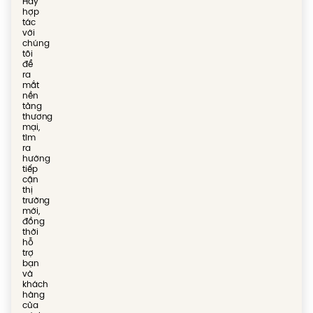
Hãy
hợp
tác
với
chúng
tôi
để
ra
mắt
nền
tảng
thương
mại,
tìm
ra
hướng
tiếp
cận
thị
trường
mới,
đồng
thời
hỗ
trợ
bạn
và
khách
hàng
của