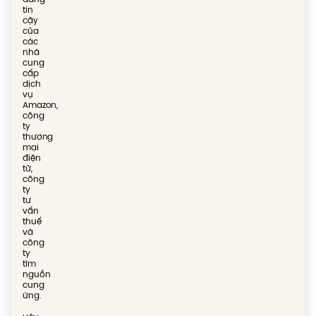
tin
cậy
của
các
nhà
cung
cấp
dịch
vụ
Amazon,
công
ty
thương
mại
điện
tử,
công
ty
tư
vấn
thuế
và
công
ty
tìm
nguồn
cung
ứng.