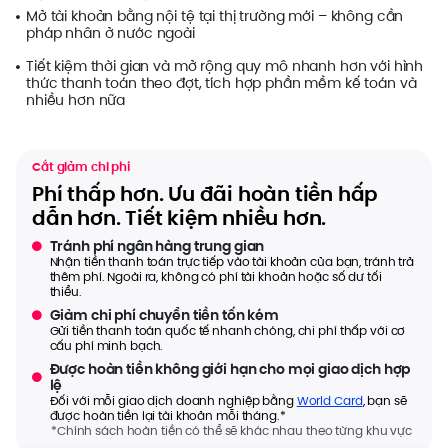
Mở tài khoản bằng nội tệ tại thị trường mới – không cần
pháp nhân ở nước ngoài
Tiết kiệm thời gian và mở rộng quy mô nhanh hơn với hình
thức thanh toán theo đợt, tích hợp phần mềm kế toán và
nhiều hơn nữa
Cắt giảm chi phí
Phí thấp hơn. Ưu đãi hoàn tiền hấp
dẫn hơn. Tiết kiệm nhiều hơn.
Tránh phí ngân hàng trung gian
Nhận tiền thanh toán trực tiếp vào tài khoản của bạn, tránh trả
thêm phí. Ngoài ra, không có phí tài khoản hoặc số dư tối
thiểu.
Giảm chi phí chuyển tiền tốn kém
Gửi tiền thanh toán quốc tế nhanh chóng, chi phí thấp với cơ
cấu phí minh bạch.
Được hoàn tiền không giới hạn cho mọi giao dịch hợp
lệ
Đối với mỗi giao dịch doanh nghiệp bằng
World Card
, bạn sẽ
được hoàn tiền lại tài khoản mỗi tháng.*
*Chính sách hoàn tiền có thể sẽ khác nhau theo từng khu vực