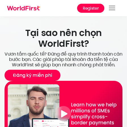
Register
Sản
Giải
Tại sao nên chọn
WorldFirst?
Doa
nghi
Vươn tầm quốc tế? Đừng để quy trình thanh toán cản
bước bạn. Các giải pháp tài khoản đa tiền tệ của
Tài l
WorldFirst sẽ giúp bạn nhanh chóng phát triển.
thuật
Đăng ký miễn phí
Trợ g
Tại 
World
Giới 