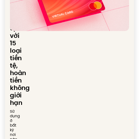
chuyển
đổi
ngoại
tệ
với
15
loại
tiền
tệ,
hoàn
tiền
không
giới
hạn
Sử
dụng
ở
bất
kỳ
nơi