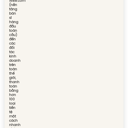
1688.com
(nền
tảng
bán
sỉ
hàng
đầu
toàn
cầu)
đến
các
đối
tác
kinh
doanh
trên
toàn
thế
giới,
thanh
toán
bằng
hơn
100
loại
tiền
tệ
một
cách
nhanh