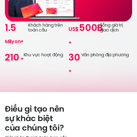
Đ
n
1.5
500B
Khách hàng trên
Tổng giá trị
US$
toàn cầu
giao dịch
Milyon+
Đ
+
k
210
30
Khu vực hoạt động
Văn phòng địa phương
+
+
Điều gì tạo nên
sự khác biệt
của chúng tôi?