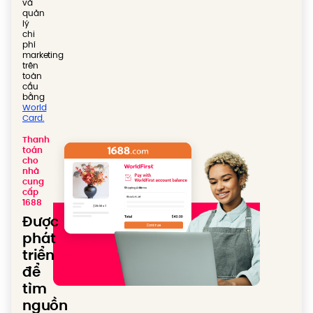
và
quản
lý
chi
phí
marketing
trên
toàn
cầu
bằng
World
Card.
Thanh
toán
cho
nhà
cung
cấp
1688
Được
phát
triển
để
tìm
nguồn