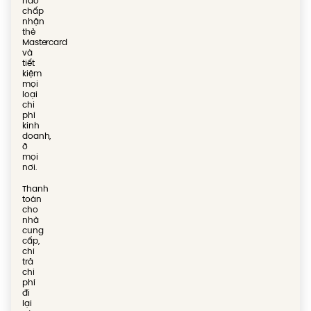
nào
chấp
nhận
thẻ
Mastercard
và
tiết
kiệm
mọi
loại
chi
phí
kinh
doanh,
ở
mọi
nơi.
Thanh
toán
cho
nhà
cung
cấp,
chi
trả
chi
phí
đi
lại