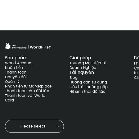
Sản phẩm
Giải pháp
B
m
World Account
Thương Mại Điện Tử
Nhận tiền
Doanh Nghiệp
Ch
Tài nguyên
Thanh toán
tư
Chuyển đổi
Blog
Ch
Quản lý
Hướng dẫn sử dụng
Nhận tiền từ Marketplace
Câu hỏi thường gặp
Thanh toán cho đối tác
Hệ sinh thái đối tác
Thanh toán với World
Card
Please select