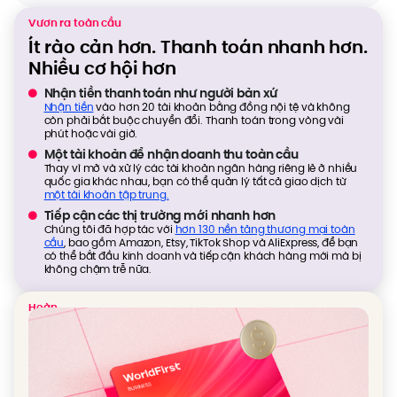
Vươn ra toàn cầu
Ít rào cản hơn. Thanh toán nhanh hơn.
Nhiều cơ hội hơn
Nhận tiền thanh toán như người bản xứ
Nhận tiền
vào hơn 20 tài khoản bằng đồng nội tệ và không
còn phải bắt buộc chuyển đổi. Thanh toán trong vòng vài
phút hoặc vài giờ.
Một tài khoản để nhận doanh thu toàn cầu
Thay vì mở và xử lý các tài khoản ngân hàng riêng lẻ ở nhiều
quốc gia khác nhau, bạn có thể quản lý tất cả giao dịch từ
một tài khoản tập trung.
Tiếp cận các thị trường mới nhanh hơn
Chúng tôi đã hợp tác với
hơn 130 nền tảng thương mại toàn
cầu
, bao gồm Amazon, Etsy, TikTok Shop và AliExpress, để bạn
có thể bắt đầu kinh doanh và tiếp cận khách hàng mới mà bị
không chậm trễ nữa.
Hoàn
tiền
thông
minh
Miễn
phí