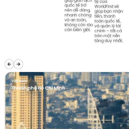
giúp giao dịch
tệ của
quốc tế trở
WorldFirst sẽ
nên dễ dàng,
giúp bạn nhận
nhanh chóng
tiền, thanh
và an toàn,
toán quốc tế,
không còn rào
và quản lý tài
cản biên giới.
chính – tất cả
trên một nền
tảng duy nhất.
Việt Nam
Thành phố Hồ Chí Minh