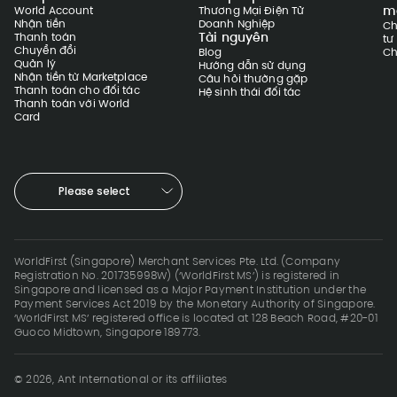
m
World Account
Thương Mại Điện Tử
Nhận tiền
Doanh Nghiệp
Ch
Tài nguyên
Thanh toán
tư
Chuyển đổi
Blog
Ch
Quản lý
Hướng dẫn sử dụng
Nhận tiền từ Marketplace
Câu hỏi thường gặp
Thanh toán cho đối tác
Hệ sinh thái đối tác
Thanh toán với World
Card
Please select
WorldFirst (Singapore) Merchant Services Pte. Ltd. (Company
Registration No. 201735998W) (‘WorldFirst MS’) is registered in
Singapore and licensed as a Major Payment Institution under the
Payment Services Act 2019 by the Monetary Authority of Singapore.
‘WorldFirst MS’ registered office is located at 128 Beach Road, #20-01
Guoco Midtown, Singapore 189773.
© 2026, Ant International or its affiliates