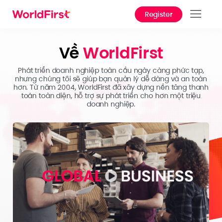
Register
Sản
Về
WorldFirst
Giải
Phát triển doanh nghiệp toàn cầu ngày càng phức tạp,
Doa
nhưng chúng tôi sẽ giúp bạn quản lý dễ dàng và an toàn
nghi
hơn. Từ năm 2004, WorldFirst đã xây dựng nền tảng thanh
toán toàn diện, hỗ trợ sự phát triển cho hơn một triệu
doanh nghiệp.
Tài l
thuật
Trợ g
Tại 
World
Giới 