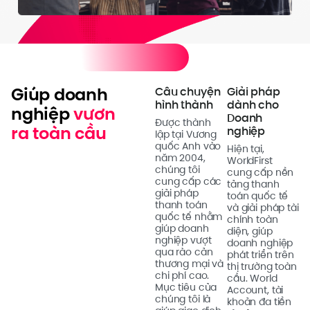
Đ
n
Giúp doanh
Câu chuyện
Giải pháp
Đ
hình thành
dành cho
nghiệp
vươn
k
Doanh
Được thành
ra toàn cầu
nghiệp
lập tại Vương
quốc Anh vào
Hiện tại,
năm 2004,
WorldFirst
chúng tôi
cung cấp nền
cung cấp các
tảng thanh
giải pháp
toán quốc tế
thanh toán
và giải pháp tài
quốc tế nhằm
chính toàn
giúp doanh
diện, giúp
nghiệp vượt
doanh nghiệp
qua rào cản
phát triển trên
thương mại và
thị trường toàn
chi phí cao.
cầu. World
Mục tiêu của
Account, tài
chúng tôi là
khoản đa tiền