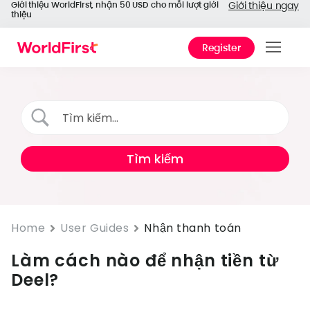
Giới thiệu WorldFirst, nhận 50 USD cho mỗi lượt giới
Giới thiệu ngay
thiệu
Register
Sản
Giải
Doa
nghi
Tài l
thuật
Home
User Guides
Nhận thanh toán
Trợ g
Làm cách nào để nhận tiền từ
Tại 
Deel?
World