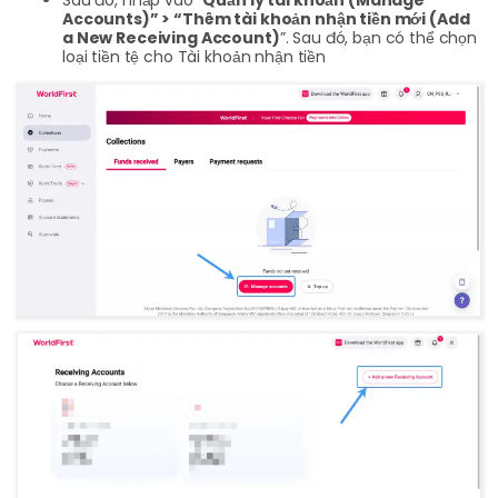
Sau đó, nhấp vào “
Quản lý tài khoản (Manage
Accounts)” > “Thêm tài khoản nhận tiền mới (Add
a New Receiving Account)
”. Sau đó, bạn có thể chọn
loại tiền tệ cho Tài khoản nhận tiền