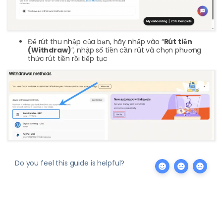
Để rút thu nhập của bạn, hãy nhấp vào “
Rút tiền
(Withdraw)
”, nhập số tiền cần rút và chọn phương
thức rút tiền rồi tiếp tục
Do you feel this guide is helpful?