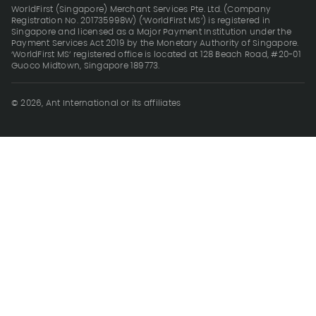
WorldFirst (Singapore) Merchant Services Pte. Ltd. (Company
Registration No. 201735998W) (‘WorldFirst MS’) is registered in
Singapore and licensed as a Major Payment Institution under the
Payment Services Act 2019 by the Monetary Authority of Singapore.
‘WorldFirst MS’ registered office is located at 128 Beach Road, #20-01
Guoco Midtown, Singapore 189773.
© 2026, Ant International or its affiliates