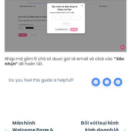
Nhập mã gồm 6 chữ số được gửi về email và click vào
“Xác
nhận”
để hoàn tất.
Do you feel this guide is helpful?
Màn hình
Đối với loại hình
Welcome Page &
kinh doanh là