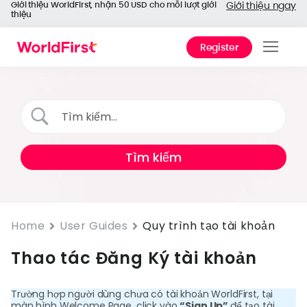
Giới thiệu WorldFirst, nhận 50 USD cho mỗi lượt giới
Giới thiệu ngay
thiệu
Register
Sản
Giải
Doa
nghi
Tài l
thuật
Home
User Guides
Quy trình tạo tài khoản
Trợ g
Thao tác Đăng Ký tài khoản
Tại 
World
Trường hợp người dùng chưa có tài khoản WorldFirst, tại
màn hình Welcome Page, click vào
“Sign Up”
để tạo tài