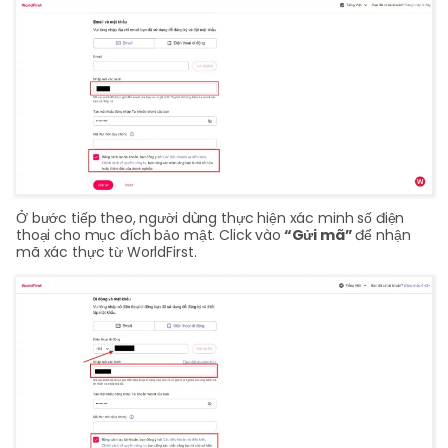
Ở bước tiếp theo, người dùng thực hiện xác minh số điện
thoại cho mục đích bảo mật. Click vào
“Gửi mã”
để nhận
mã xác thực từ WorldFirst.