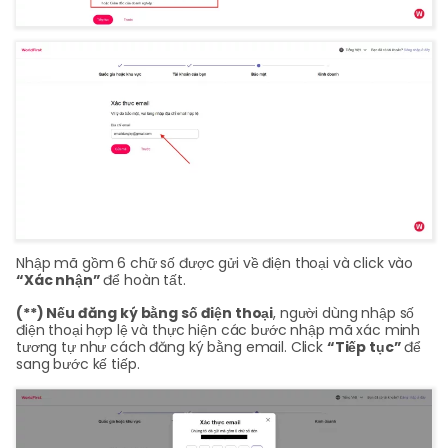
Nhập mã gồm 6 chữ số được gửi về điện thoại và click vào
“Xác nhận”
để hoàn tất.
(**) Nếu đăng ký bằng số điện thoại
, người dùng nhập số
điện thoại hợp lệ và thực hiện các bước nhập mã xác minh
tương tự như cách đăng ký bằng email. Click
“Tiếp tục”
để
sang bước kế tiếp.