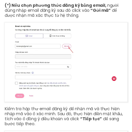
(*) Nếu chọn phương thức đăng ký bằng email,
người
dùng nhập email đăng ký sau đó click vào
“Gửi mã”
để
được nhận mã xác thực từ hệ thống.
Kiểm tra hộp thư email đăng ký để nhận mã và thực hiện
nhập mã vào ô xác minh. Sau đó, thực hiện điền mật khẩu,
tích vào ô đồng ý điều khoản và click
“Tiếp tục”
để sang
bước tiếp theo.