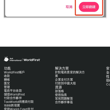
功能
解決方案
安
全
WorldFirst帳戶
針對電商賣家的解決方
收款
案
性
轉帳
企業支付方案
隱
匯兌
付款到中國大陸
Co
資源
管理
電商平台收款
部落格
儲值WorldFirst
使用指南
付款合作夥伴
常見問題解答
TaoWorld供應商付款
合作夥伴專區
1688跨境寶
使用World Card支付