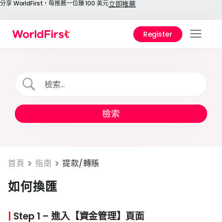
分享 WorldFirst，每推薦一位賺 100 美元
立即推薦
Register
功能
解決
1688
境寶
費用
使用
首頁
指南
提款/轉賬
關於
如何換匯
|
Step 1 – 進入【資金管理】頁面