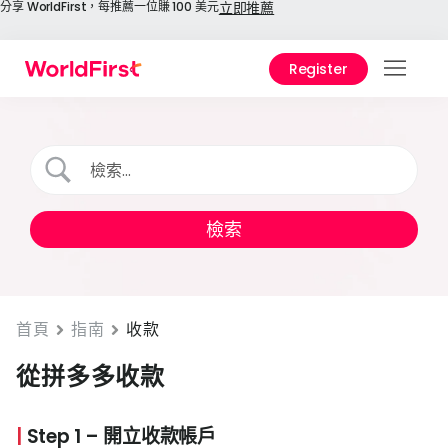
分享 WorldFirst，每推薦一位賺 100 美元
立即推薦
Register
功能
解決
1688
境寶
費用
使用
首頁
指南
收款
關於
從拼多多收款
|
Step 1 – 開立收款帳戶