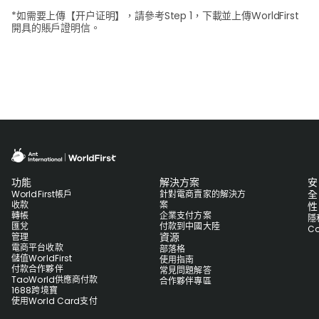
*如需要上傳【开户证明】，請參考Step 1，下載並上傳WorldFirst
開具的賬戶證明信。
功能
解決方案
安
全
WorldFirst帳戶
針對電商賣家的解決方
收款
案
性
轉帳
企業支付方案
隱
匯兌
付款到中國大陸
Co
資源
管理
電商平台收款
部落格
儲值WorldFirst
使用指南
付款合作夥伴
常見問題解答
TaoWorld供應商付款
合作夥伴專區
1688跨境寶
使用World Card支付