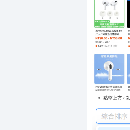
點擊上方，