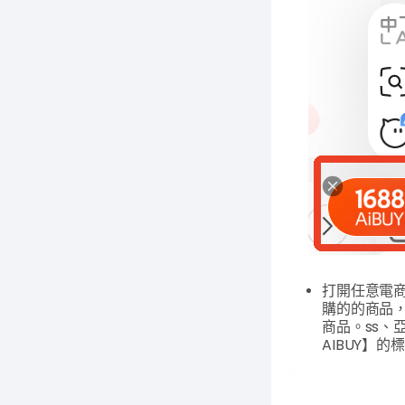
打開任意電商
購的的商品，
商品。ss、
AIBUY】