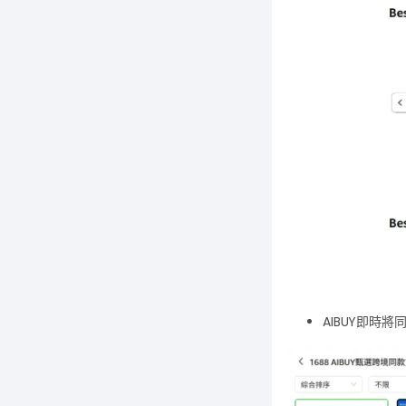
AIBUY即時