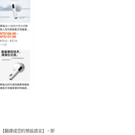
後選擇【翻譯成您的預設語言】，即