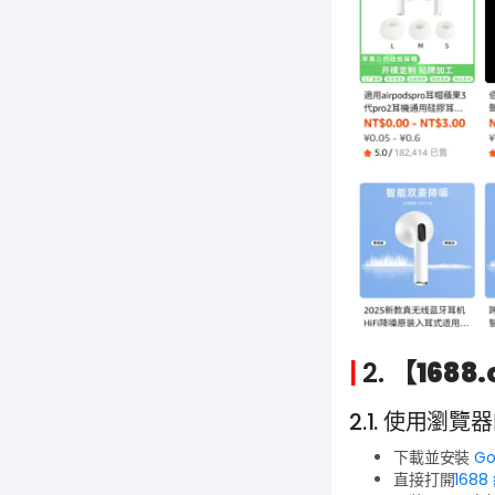
|
2.
【168
2.1. 使用瀏
下載並安裝
Go
直接打開
1688