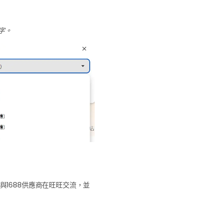
字。
與1688供應商在旺旺交流，並