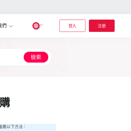
我們
登入
注册
選購
，推薦以下方法：