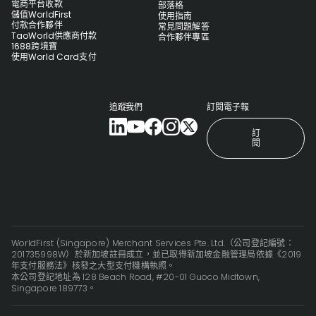
電商平台收款
部落格
儲值WorldFirst
使用指南
付款合作夥伴
常見問題解答
TaoWorld供應商付款
合作夥伴專區
1688跨境寶
使用World Card支付
追蹤我們
訂閱電子報
訂
閱
WorldFirst (Singapore) Merchant Services Pte. Ltd.（公司登記編號：
201735998W）於新加坡註冊成立，並已取得新加坡金融管理局依據《2019
年支付服務法》核發之大型支付機構執照。
本公司登記地址為 128 Beach Road, #20-01 Guoco Midtown,
Singapore 189773。