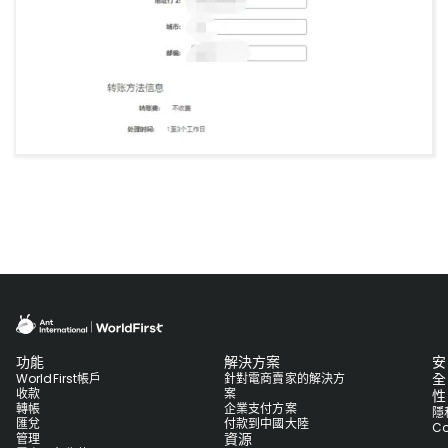
功能
解決方案
安
全
WorldFirst帳戶
針對電商賣家的解決方
收款
案
性
轉帳
企業支付方案
隱
匯兌
付款到中國大陸
Co
資源
管理