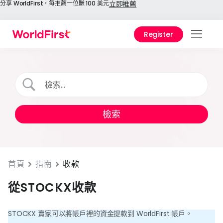
分享 WorldFirst，每推薦一位賺 100 美元
立即推薦
Register
功能
解決
1688
境寶
費用
使用
首頁
指南
收款
關於
從STOCKX收款
STOCKX 賣家可以將帳戶裡的資金提款到 WorldFirst 帳戶。