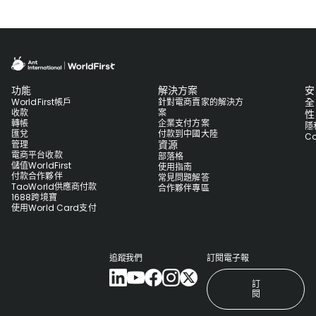
功能
解決方案
安
全
WorldFirst帳戶
針對電商賣家的解決方
收款
案
性
轉帳
企業支付方案
隱
匯兌
付款到中國大陸
Co
資源
管理
電商平台收款
部落格
儲值WorldFirst
使用指南
付款合作夥伴
常見問題解答
TaoWorld供應商付款
合作夥伴專區
1688跨境寶
使用World Card支付
追蹤我們
訂閱電子報
訂
閱