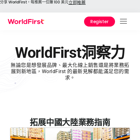
分享 WorldFirst，每推薦一位賺 100 美元
立即推薦
Register
功能
解決
WorldFirst洞察力
1688
無論您是想發展品牌、最大化線上銷售還是將業務拓
境寶
展到新地區，WorldFirst 的最新見解都能滿足您的需
求。
費用
使用
關於
拓展中國大陸業務指南