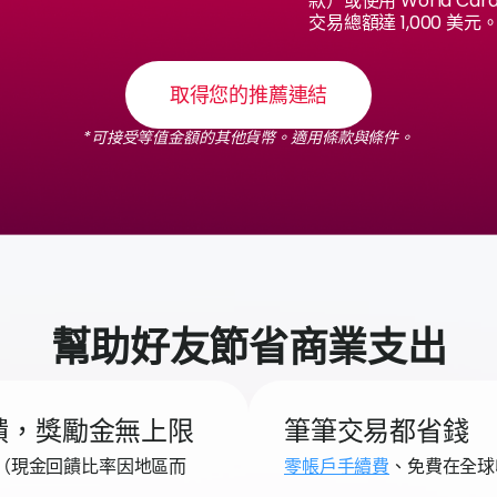
款）或使用 World Ca
交易總額達 1,000 美元
取得您的推薦連結
*可接受等值金額的其他貨幣。適用條款與條件。
幫助好友節省商業支出
現金回饋，獎勵金無上限
筆筆交易都省錢
（現金回饋比率因地區而
零帳戶手續費
、免費在全球收