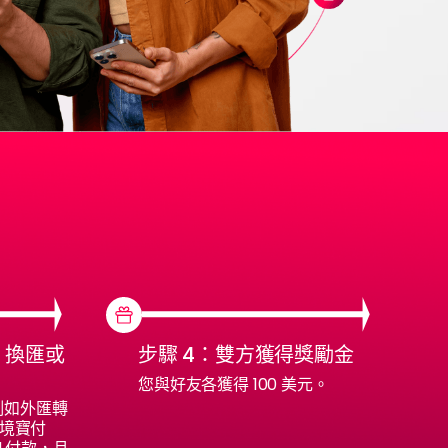
、換匯或
步驟 4：雙方獲得獎勵金
您與好友各獲得 100 美元。
例如外匯轉
跨境寶付