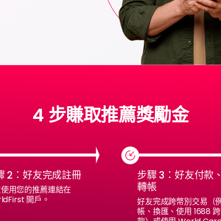
4 步賺取推薦獎勵金
驟 2：好友完成註冊
步驟 3：好友付款
轉帳
友使用您的推薦連結在
ldFirst 開戶。
好友完成跨幣別交易（
帳、換匯、使用 1688 