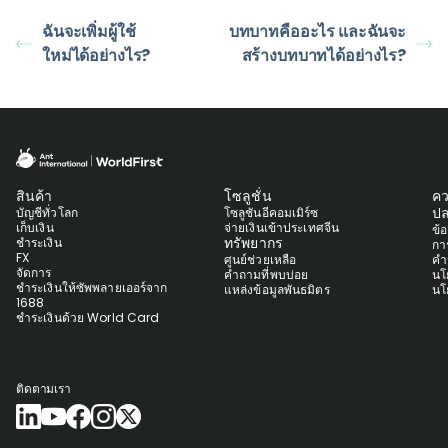
ฉันจะเพิ่มผู้ใช้
บทบาทคืออะไร และฉันจะ
ใหม่ได้อย่างไร?
สร้างบทบาทได้อย่างไร?
สินค้า
โซลูชั่น
ค
ปล
บัญชีทั่วโลก
โซลูชันอีคอมเมิร์ซ
เก็บเงิน
จ่ายเงินเข้าประเทศจีน
ข้
ทรัพยากร
ชำระเงิน
กา
FX
ศูนย์ช่วยเหลือ
คำ
จัดการ
คำถามที่พบบ่อย
นโ
ชำระเงินให้ซัพพลายเออร์จาก
แหล่งข้อมูลพันธมิตร
นโ
1688
ชำระเงินด้วย World Card
ติดตามเรา