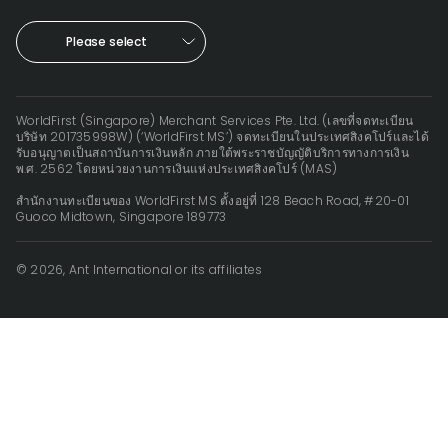
Please select
WorldFirst (Singapore) Merchant Services Pte. Ltd. (เลขที่จดทะเบียน
บริษัท 201735998W) (‘WorldFirst MS’) จดทะเบียนในประเทศสิงคโปร์และได้
รับอนุญาตเป็นสถาบันการเงินหลัก ภายใต้พระราชบัญญัติบริการทางการเงิน
พ.ศ. 2562 โดยหน่วยงานการเงินแห่งประเทศสิงคโปร์ (MAS)
สำนักงานทะเบียนของ WorldFirst MS ตั้งอยู่ที่ 128 Beach Road, #20-01
Guoco Midtown, Singapore 189773
© 2026, Ant International or its affiliates