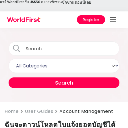
แชร์ WorldFirst รับ US$50 ต่อการชักชวน
ชักชวนตอนนี้เลย
Register
สินค้
โซลูชั
องค์ก
เอกส
เทคนิ
ราคา
ศูนย์ช
Home
User Guides
Account Management
เลือก
ฉันจะดาวน์โหลดใบแจ้งยอดบัญชีได้
World