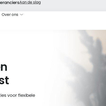
eranciers
Aan de slag
Over ons
en
st
es voor flexibele