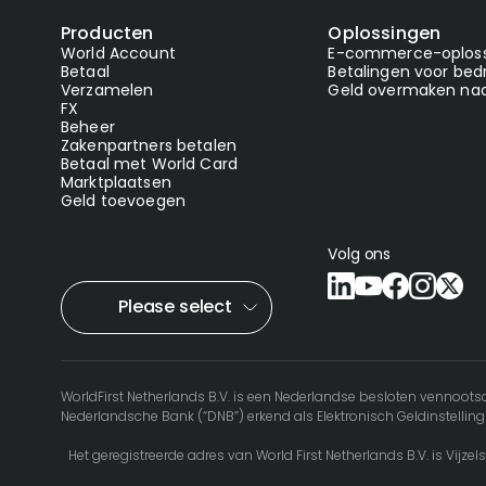
Producten
Oplossingen
World Account
E-commerce-oploss
Betaal
Betalingen voor bedr
Verzamelen
Geld overmaken naa
FX
Beheer
Zakenpartners betalen
Betaal met World Card
Marktplaatsen
Geld toevoegen
Volg ons
Please select
WorldFirst Netherlands B.V. is een Nederlandse besloten vennoot
Nederlandsche Bank (“DNB”) erkend als Elektronisch Geldinstellin
Het geregistreerde adres van World First Netherlands B.V. is Vijze