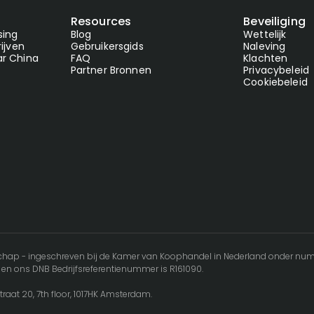
Resources
Beveiliging
ing
Blog
Wettelijk
ijven
Gebruikersgids
Naleving
r China
FAQ
Klachten
Partner Bronnen
Privacybeleid
Cookiebeleid
schap - ingeschreven bij de Kamer van Koophandel in Nederland onder numme
g en ons DNB Bedrijfsreferentienummer is R161090.
lstraat 20, 7th floor, 1017HK Amsterdam.