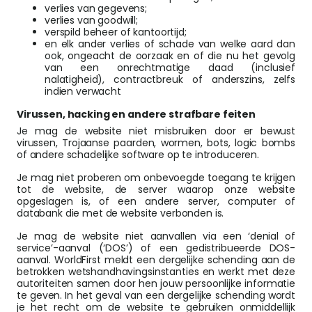
verlies van gegevens;
verlies van goodwill;
verspild beheer of kantoortijd;
en elk ander verlies of schade van welke aard dan
ook, ongeacht de oorzaak en of die nu het gevolg
van een onrechtmatige daad (inclusief
nalatigheid), contractbreuk of anderszins, zelfs
indien verwacht
Virussen, hacking en andere strafbare feiten
Je mag de website niet misbruiken door er bewust
virussen, Trojaanse paarden, wormen, bots, logic bombs
of andere schadelijke software op te introduceren.
Je mag niet proberen om onbevoegde toegang te krijgen
tot de website, de server waarop onze website
opgeslagen is, of een andere server, computer of
databank die met de website verbonden is.
Je mag de website niet aanvallen via een ‘denial of
service’-aanval (‘DOS’) of een gedistribueerde DOS-
aanval. WorldFirst meldt een dergelijke schending aan de
betrokken wetshandhavingsinstanties en werkt met deze
autoriteiten samen door hen jouw persoonlijke informatie
te geven. In het geval van een dergelijke schending wordt
je het recht om de website te gebruiken onmiddellijk