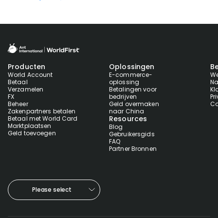
Producten
Oplossingen
Be
World Account
E-commerce-
We
Betaal
oplossing
Na
Verzamelen
Betalingen voor
Kl
FX
bedrijven
Pr
Beheer
Geld overmaken
Co
Zakenpartners betalen
naar China
Resources
Betaal met World Card
Marktplaatsen
Blog
Geld toevoegen
Gebruikersgids
FAQ
Partner Bronnen
Please select