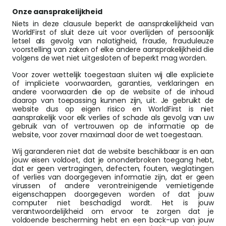
Onze aansprakelijkheid
Niets in deze clausule beperkt de aansprakelijkheid van
WorldFirst of sluit deze uit voor overlijden of persoonlijk
letsel als gevolg van nalatigheid, fraude, frauduleuze
voorstelling van zaken of elke andere aansprakelijkheid die
volgens de wet niet uitgesloten of beperkt mag worden.
Voor zover wettelijk toegestaan sluiten wij alle expliciete
of impliciete voorwaarden, garanties, verklaringen en
andere voorwaarden die op de website of de inhoud
daarop van toepassing kunnen zijn, uit. Je gebruikt de
website dus op eigen risico en WorldFirst is niet
aansprakelijk voor elk verlies of schade als gevolg van uw
gebruik van of vertrouwen op de informatie op de
website, voor zover maximaal door de wet toegestaan.
Wij garanderen niet dat de website beschikbaar is en aan
jouw eisen voldoet, dat je ononderbroken toegang hebt,
dat er geen vertragingen, defecten, fouten, weglatingen
of verlies van doorgegeven informatie zijn, dat er geen
virussen of andere verontreinigende vernietigende
eigenschappen doorgegeven worden of dat jouw
computer niet beschadigd wordt. Het is jouw
verantwoordelijkheid om ervoor te zorgen dat je
voldoende bescherming hebt en een back-up van jouw