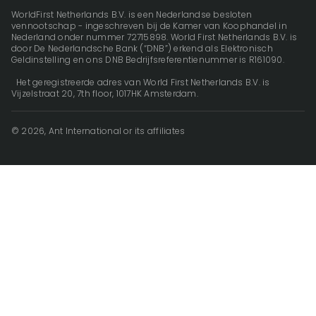
WorldFirst Netherlands B.V. is een Nederlandse besloten
vennootschap - ingeschreven bij de Kamer van Koophandel in
Nederland onder nummer 72715898. World First Netherlands B.V. is
door De Nederlandsche Bank (“DNB”) erkend als Elektronisch
Geldinstelling en ons DNB Bedrijfsreferentienummer is R161090.
Het geregistreerde adres van World First Netherlands B.V. is
Vijzelstraat 20, 7th floor, 1017HK Amsterdam.
© 2026, Ant International or its affiliates