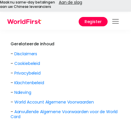
Aan de slag
Maak nu same-day betalingen
aan uw Chinese leveranciers
Register
Prod
Oplo
Gerelateerde inhoud
–
Disclaimers
Onde
–
Cookiebeleid
API-r
–
Privacybeleid
–
Klachtenbeleid
Onde
–
Naleving
Waa
–
World Account Algemene Voorwaarden
World
–
Aanvullende Algemene Voorwaarden voor de World
Card
Over