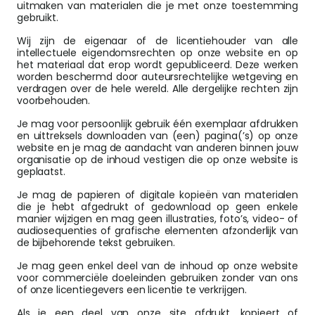
uitmaken van materialen die je met onze toestemming
gebruikt.
Wij zijn de eigenaar of de licentiehouder van alle
intellectuele eigendomsrechten op onze website en op
het materiaal dat erop wordt gepubliceerd. Deze werken
worden beschermd door auteursrechtelijke wetgeving en
verdragen over de hele wereld. Alle dergelijke rechten zijn
voorbehouden.
Je mag voor persoonlijk gebruik één exemplaar afdrukken
en uittreksels downloaden van (een) pagina(’s) op onze
website en je mag de aandacht van anderen binnen jouw
organisatie op de inhoud vestigen die op onze website is
geplaatst.
Je mag de papieren of digitale kopieën van materialen
die je hebt afgedrukt of gedownload op geen enkele
manier wijzigen en mag geen illustraties, foto’s, video- of
audiosequenties of grafische elementen afzonderlijk van
de bijbehorende tekst gebruiken.
Je mag geen enkel deel van de inhoud op onze website
voor commerciële doeleinden gebruiken zonder van ons
of onze licentiegevers een licentie te verkrijgen.
Als je een deel van onze site afdrukt, kopieert of