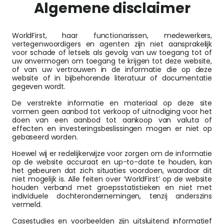
Algemene disclaimer
I
WorldFirst, haar functionarissen, medewerkers,
vertegenwoordigers en agenten zijn niet aansprakelijk
voor schade of letsels als gevolg van uw toegang tot of
O
uw onvermogen om toegang te krijgen tot deze website,
e
of van uw vertrouwen in de informatie die op deze
website of in bijbehorende literatuur of documentatie
r
gegeven wordt.
De verstrekte informatie en materiaal op deze site
vormen geen aanbod tot verkoop of uitnodiging voor het
doen van een aanbod tot aankoop van valuta of
effecten en investeringsbeslissingen mogen er niet op
gebaseerd worden.
Hoewel wij er redelijkerwijze voor zorgen om de informatie
op de website accuraat en up-to-date te houden, kan
het gebeuren dat zich situaties voordoen, waardoor dit
niet mogelijk is. Alle feiten over ‘WorldFirst’ op de website
houden verband met groepsstatistieken en niet met
individuele dochterondernemingen, tenzij anderszins
vermeld.
Casestudies en voorbeelden zijn uitsluitend informatief