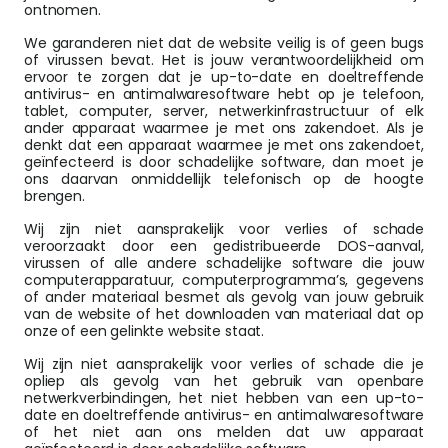
ontnomen.
We garanderen niet dat de website veilig is of geen bugs
of virussen bevat. Het is jouw verantwoordelijkheid om
ervoor te zorgen dat je up-to-date en doeltreffende
antivirus- en antimalwaresoftware hebt op je telefoon,
tablet, computer, server, netwerkinfrastructuur of elk
ander apparaat waarmee je met ons zakendoet. Als je
denkt dat een apparaat waarmee je met ons zakendoet,
geïnfecteerd is door schadelijke software, dan moet je
ons daarvan onmiddellijk telefonisch op de hoogte
brengen.
Wij zijn niet aansprakelijk voor verlies of schade
veroorzaakt door een gedistribueerde DOS-aanval,
virussen of alle andere schadelijke software die jouw
computerapparatuur, computerprogramma’s, gegevens
of ander materiaal besmet als gevolg van jouw gebruik
van de website of het downloaden van materiaal dat op
onze of een gelinkte website staat.
Wij zijn niet aansprakelijk voor verlies of schade die je
opliep als gevolg van het gebruik van openbare
netwerkverbindingen, het niet hebben van een up-to-
date en doeltreffende antivirus- en antimalwaresoftware
of het niet aan ons melden dat uw apparaat