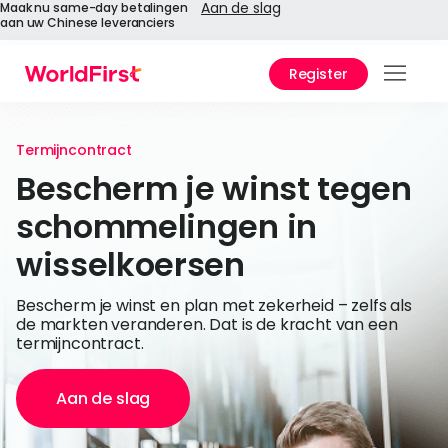
Aan de slag
Maak nu same-day betalingen
aan uw Chinese leveranciers
Register
Prod
Oplo
Termijncontract
Bescherm je winst tegen
Onde
schommelingen in
API-r
wisselkoersen
Onde
Bescherm je winst en plan met zekerheid – zelfs als
de markten veranderen. Dat is de kracht van een
Waa
termijncontract.
World
Aan de slag
Over