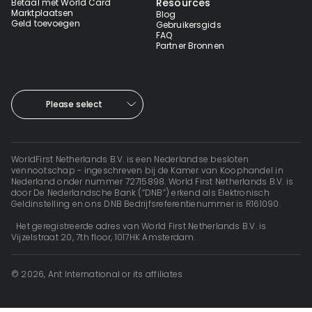
Resources
Betaal met World Card
Marktplaatsen
Blog
Geld toevoegen
Gebruikersgids
FAQ
Partner Bronnen
Please select
WorldFirst Netherlands B.V. is een Nederlandse besloten
vennootschap - ingeschreven bij de Kamer van Koophandel in
Nederland onder nummer 72715898. World First Netherlands B.V. is
door De Nederlandsche Bank (“DNB”) erkend als Elektronisch
Geldinstelling en ons DNB Bedrijfsreferentienummer is R161090.
Het geregistreerde adres van World First Netherlands B.V. is
Vijzelstraat 20, 7th floor, 1017HK Amsterdam.
© 2026, Ant International or its affiliates