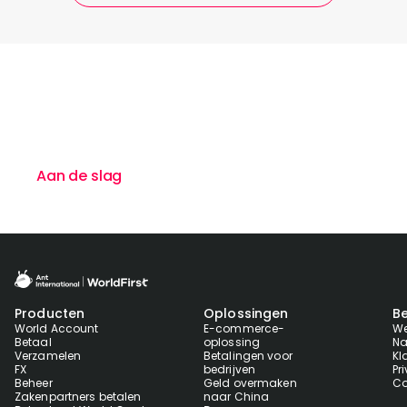
Wil je je favoriete wisselkoersen
voor toekomstige betalingen
vastleggen?
Aan de slag
Neem contact met ons op
Producten
Oplossingen
Be
World Account
E-commerce-
We
Betaal
oplossing
Na
Verzamelen
Betalingen voor
Kl
FX
bedrijven
Pr
Beheer
Geld overmaken
Co
Zakenpartners betalen
naar China