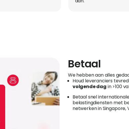
aan.
Betaal
We hebben aan alles gedac
Houd leveranciers tevre
volgende dag
in >100 v
Betaal snel internationa
belastingdiensten met be
netwerken in Singapore, 