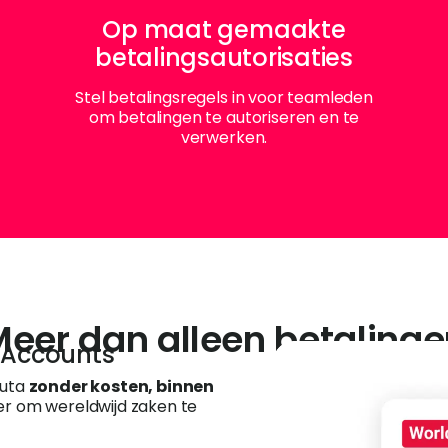
Op maat gemaakte
betalingsautorisaties
Stel betalingsregels in voor teamleden
om betalingen te autoriseren en te
verwerken.
eer dan alleen betaling
d Accounts
luta
zonder kosten, binnen
ier om wereldwijd zaken te