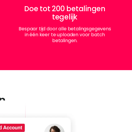
Doe tot 200 betalingen
tegelijk
Bespaar tijd door alle betalingsgegevens
in één keer te uploaden voor batch
betalingen.
en