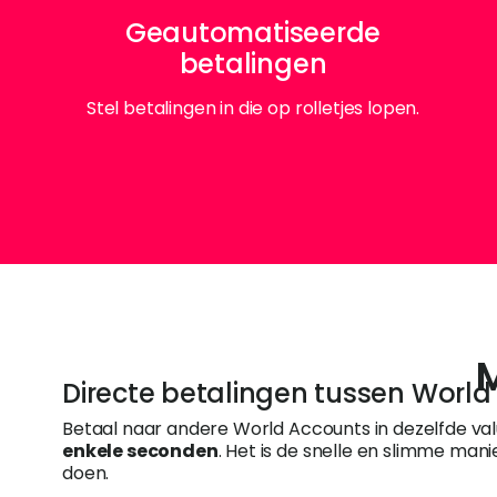
Geautomatiseerde
betalingen
Stel betalingen in die op rolletjes lopen.
M
Directe betalingen tussen Worl
Betaal naar andere World Accounts in dezelfde va
enkele seconden
. Het is de snelle en slimme man
doen.