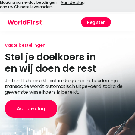
Aan de slag
Maak nu same-day betalingen
aan uw Chinese leveranciers
Register
Prod
Oplo
Vaste bestellingen
Stel je doelkoers in
Onde
en wij doen de rest
API-r
Je hoeft de markt niet in de gaten te houden – je
transactie wordt automatisch uitgevoerd zodra de
Onde
gewenste wisselkoers is bereikt.
Waa
Aan de slag
World
Over