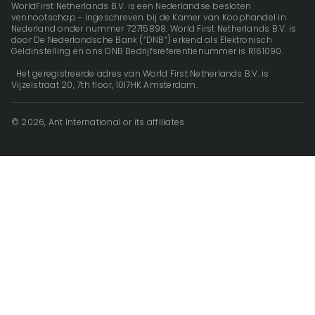
WorldFirst Netherlands B.V. is een Nederlandse besloten
vennootschap - ingeschreven bij de Kamer van Koophandel in
Nederland onder nummer 72715898. World First Netherlands B.V. is
door De Nederlandsche Bank (“DNB”) erkend als Elektronisch
Geldinstelling en ons DNB Bedrijfsreferentienummer is R161090.
Het geregistreerde adres van World First Netherlands B.V. is
Vijzelstraat 20, 7th floor, 1017HK Amsterdam.
© 2026, Ant International or its affiliates