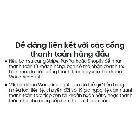
Dễ dàng liên kết với các cổng
thanh toán hàng đầu
Nếu bạn sử dụng Stripe, PayPal hoặc Shopify để nhận
thanh toán từ khách hàng, bạn có thể nhận doanh thu
bán hàng từ các cổng thanh toán này vào Tài khoản
World Account.
Với Tài khoản World Account, bạn có thể giữ tiền bằng
nhiều loại tiền tệ, chuyển đổi với tỷ giá ngoại tệ cạnh tranh,
thanh toán trực tiếp đến tài khoản ngân hàng hoặc thanh
toán cho nhà cung cấp bên thứ ba ở toàn cầu.