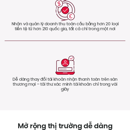
Nhận và quản lý doanh thu toàn cầu bằng hơn 20 loại
tiền tệ từ hơn 210 quốc gia, tất cả chỉ trong một nơi
Dễ dàng thay đổi tài khoản nhận thanh toán trên sàn
thương mại – tải thư xác minh tài khoản chỉ trong vài
giây
Mở rộng thị trường dễ dàng