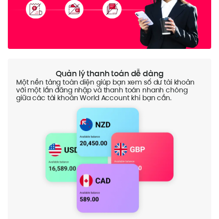
Quản lý thanh toán dễ dàng
Một nền tảng toàn diện giúp bạn xem số dư tài khoản
với một lần đăng nhập và thanh toán nhanh chóng
giữa các tài khoản World Account khi bạn cần.