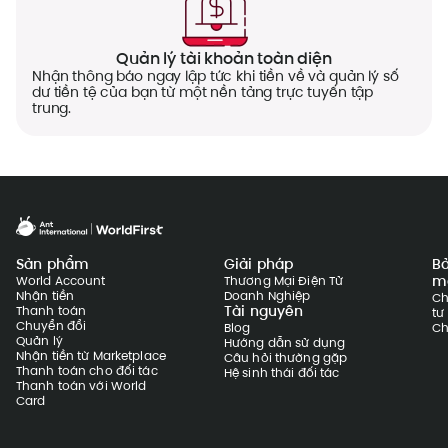
Quản lý tài khoản toàn diện
Nhận thông báo ngay lập tức khi tiền về và quản lý số
dư tiền tệ của bạn từ một nền tảng trực tuyến tập
trung.
Sản phẩm
Giải pháp
B
m
World Account
Thương Mại Điện Tử
Nhận tiền
Doanh Nghiệp
Ch
Tài nguyên
Thanh toán
tư
Chuyển đổi
Blog
Ch
Quản lý
Hướng dẫn sử dụng
Nhận tiền từ Marketplace
Câu hỏi thường gặp
Thanh toán cho đối tác
Hệ sinh thái đối tác
Thanh toán với World
Card