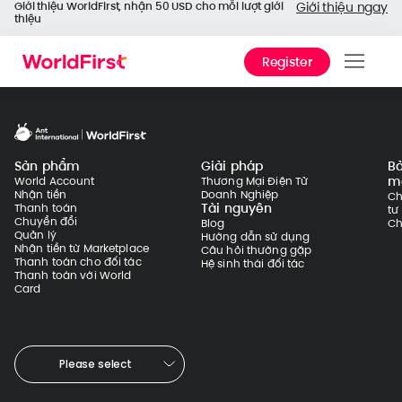
Giới thiệu WorldFirst, nhận 50 USD cho mỗi lượt giới
Giới thiệu ngay
thiệu
Register
Sản
Giải
Sản phẩm
Giải pháp
B
Doa
m
World Account
Thương Mại Điện Tử
nghi
Nhận tiền
Doanh Nghiệp
Ch
Tài nguyên
Thanh toán
tư
Chuyển đổi
Blog
Ch
Tài l
Quản lý
Hướng dẫn sử dụng
Nhận tiền từ Marketplace
Câu hỏi thường gặp
thuật
Thanh toán cho đối tác
Hệ sinh thái đối tác
Thanh toán với World
Card
Trợ g
Tại 
World
Please select