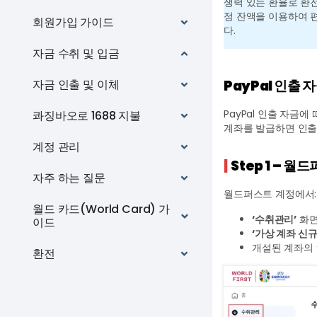
쟁력 있는 환율로 환전
정 잔액을 이용하여 편
회원가입 가이드
다.
자금 수취 및 입금
PayPal 인출
자금 인출 및 이체
PayPal 인출 자금
콰징바오로 1688 지불
계좌를 발급하면 인출
계정 관리
|
Step 1 – 월
자주 하는 질문
월드퍼스트 계정에서:
월드 카드(World Card) 가
‘수취관리’
화
이드
‘가상 계좌 신규
개설된 계좌의
환전