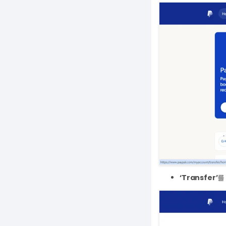
‘Transfer’
를