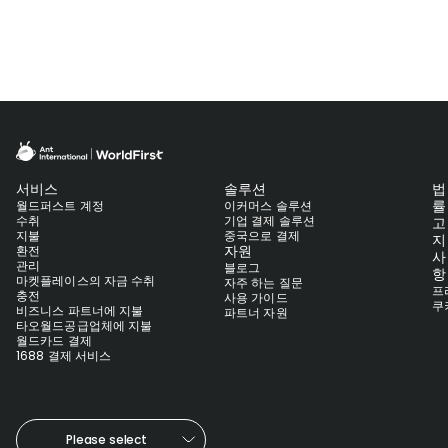
서비스
솔루션
법
률
월드퍼스트 계정
이커머스 솔루션
수취
기업 결제 솔루션
고
지불
중국으로 결제
지
자원
환전
사
관리
블로그
항
마켓플레이스의 자금 수취
자주 하는 질문
프
충전
사용 가이드
쿠
비즈니스 파트너에 지불
파트너 자원
타오월드공급업체에 지불
월드카드 결제
1688 결제 서비스
Please select