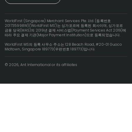
WorldFirst (Singapore) Merchant Services Pte. Ltd. (등록번호
201735998W)('WorldFirst MS')는 싱가포르에 등록된 회사이며, 싱가포르
금융 당국(MAS)의 2019년 결제 서비스법(Payment Services Act 2019)에
따라 주요 결제 기관(Major Payment Institution)으로 등록되었습니다.
WorldFirst MS의 등록 사무소 주소는 128 Beach Road, #20-01 Guoco
Midtown, Singapore 189773(우편번호 189773)입니다.
© 2026, Ant International or its affiliates