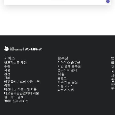
서비스
솔루션
법
률
월드퍼스트 계정
이커머스 솔루션
수취
기업 결제 솔루션
고
지불
중국으로 결제
지
자원
환전
사
관리
블로그
항
마켓플레이스의 자금 수취
자주 하는 질문
프
충전
사용 가이드
쿠
비즈니스 파트너에 지불
파트너 자원
타오월드공급업체에 지불
월드카드 결제
1688 결제 서비스