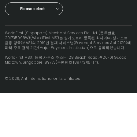
Please select
WorldFirst (Singapore) Merchant Services Pte. Ltd. (등록번호
201735998W)('WorldFirst MS')는 싱가포르에 등록된 회사이며, 싱가포르
금융 당국(MAS)의 2019년 결제 서비스법(Payment Services Act 2019)에
따라 주요 결제 기관(Major Payment Institution)으로 등록되었습니다.
WorldFirst MS의 등록 사무소 주소는 128 Beach Road, #20-01 Guoco
Midtown, Singapore 189773(우편번호 189773)입니다.
© 2026, Ant International or its affiliates