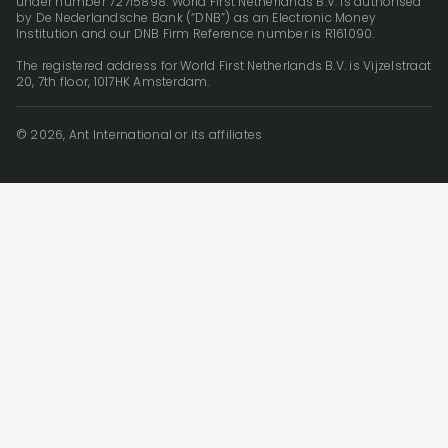
under number 72715898. World First Netherlands B.V. is authorised
by De Nederlandsche Bank (“DNB”) as an Electronic Money
Institution and our DNB Firm Reference number is R161090.
The registered address for World First Netherlands B.V. is Vijzelstraat
20, 7th floor, 1017HK Amsterdam.
© 2026, Ant International or its affiliates