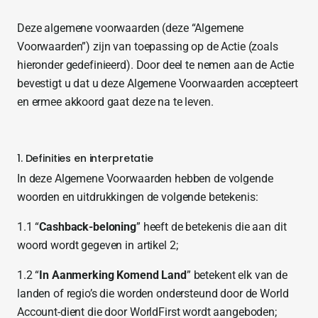
Help
Deze algemene voorwaarden (deze “Algemene
Cent
Voorwaarden”) zijn van toepassing op de Actie (zoals
hieronder gedefinieerd). Door deel te nemen aan de Actie
Abou
bevestigt u dat u deze Algemene Voorwaarden accepteert
en ermee akkoord gaat deze na te leven.
L
1. Definities en interpretatie
S
In deze Algemene Voorwaarden hebben de volgende
U
woorden en uitdrukkingen de volgende betekenis:
1.1 “
Cashback-beloning
” heeft de betekenis die aan dit
woord wordt gegeven in artikel 2;
1.2 “
In Aanmerking Komend Land
” betekent elk van de
landen of regio’s die worden ondersteund door de World
Account-dient die door WorldFirst wordt aangeboden;