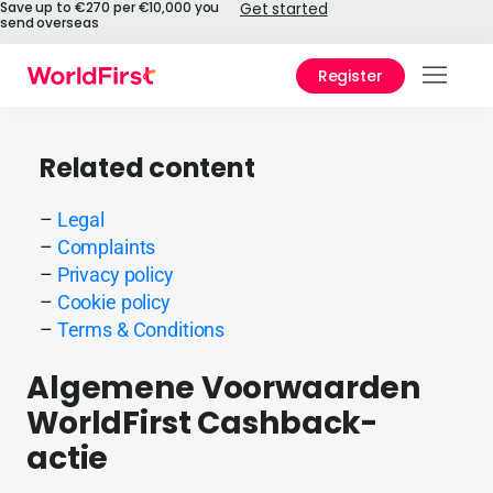
Save up to €270 per €10,000 you
Get started
send overseas
Register
Prod
Solu
Related content
Enter
–
Legal
–
Complaints
Pers
–
Privacy policy
–
Cookie policy
API
–
Terms & Conditions
Refe
Algemene Voorwaarden
Pay 
WorldFirst Cashback-
Chin
actie
Prici