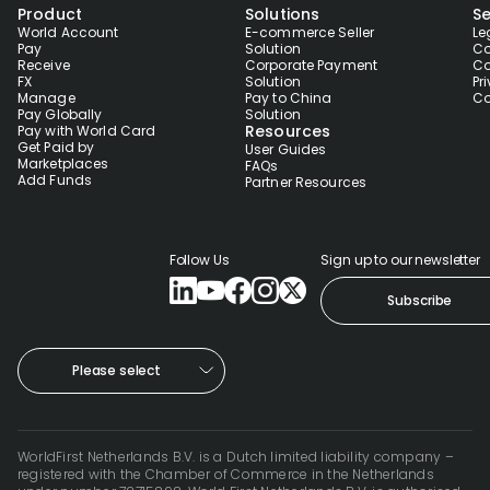
Product
Solutions
Se
World Account
E-commerce Seller
Le
Pay
Solution
Co
Receive
Corporate Payment
Co
FX
Solution
Pr
Manage
Pay to China
Co
Pay Globally
Solution
Resources
Pay with World Card
Get Paid by
User Guides
Marketplaces
FAQs
Add Funds
Partner Resources
Follow Us
Sign up to our newsletter
Subscribe
Please select
WorldFirst Netherlands B.V. is a Dutch limited liability company –
registered with the Chamber of Commerce in the Netherlands