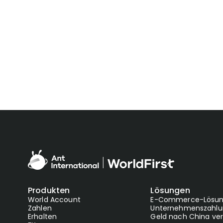
Eröffnen Sie Ihr K
+49 895 4197 172
Produkten
Lösungen
World Account
E-Commerce-Lösu
Zahlen
Unternehmenszahlu
Erhalten
Geld nach China ve