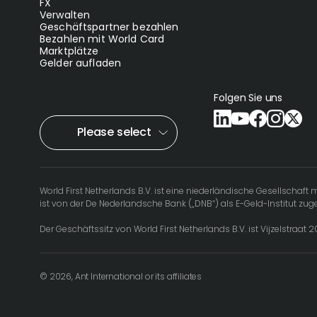
FX
Verwalten
Geschäftspartner bezahlen
Bezahlen mit World Card
Marktplätze
Gelder aufladen
Folgen Sie uns
Please select
World First Netherlands B.V. ist eine niederländische Gesellschaf
ist von der De Nederlandsche Bank („DNB“) als E-Geld-Institut z
Der Geschäftssitz von World First Netherlands B.V. ist Vijzelstraat 
© 2026, Ant International or its affiliates