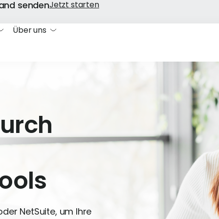
sland senden
Jetzt starten
Über uns
durch
ools
oder NetSuite, um Ihre