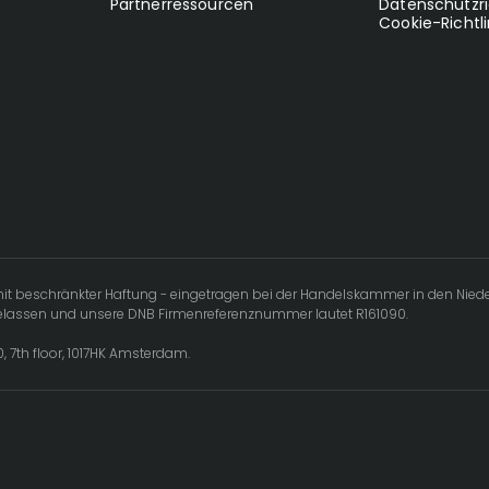
Partnerressourcen
Datenschutzri
Cookie-Richtli
t mit beschränkter Haftung - eingetragen bei der Handelskammer in den Nied
ugelassen und unsere DNB Firmenreferenznummer lautet R161090.
20, 7th floor, 1017HK Amsterdam.