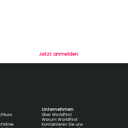
Jetzt anmelden
Unternehmen
chluss
Über WorldFirst
Warum WorldFirst
htlinie
Kontaktieren Sie uns