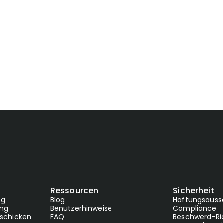
onto in wenigen Minuten
eeaclients@service.worldfirst.com
Ressourcen
Sicherheit
ng
Blog
Haftungsauss
ng
Benutzerhinweise
Compliance
rschicken
FAQ
Beschwerd-Ric