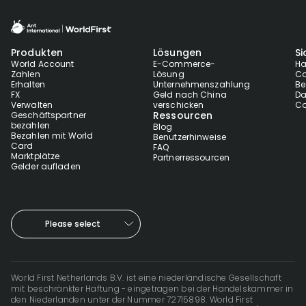
Produkten
Lösungen
Si
World Account
E-Commerce-
Ha
Zahlen
Lösung
Co
Erhalten
Unternehmenszahlung
Be
FX
Geld nach China
Da
Verwalten
verschicken
Co
Ressourcen
Geschäftspartner
bezahlen
Blog
Bezahlen mit World
Benutzerhinweise
Card
FAQ
Marktplätze
Partnerressourcen
Gelder aufladen
Please select
World First Netherlands B.V. ist eine niederländische Gesellschaft
mit beschränkter Haftung - eingetragen bei der Handelskammer in
den Niederlanden unter der Nummer 72715898. World First