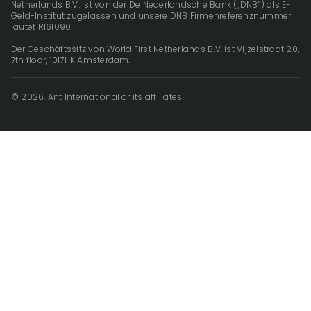
Netherlands B.V. ist von der De Nederlandsche Bank („DNB“) als E-
Geld-Institut zugelassen und unsere DNB Firmenreferenznummer
lautet R161090.
Der Geschäftssitz von World First Netherlands B.V. ist Vijzelstraat 20,
7th floor, 1017HK Amsterdam.
© 2026, Ant International or its affiliates