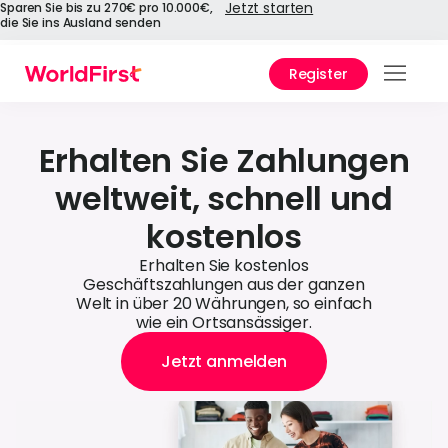
Jetzt starten
Sparen Sie bis zu 270€ pro 10.000€,
die Sie ins Ausland senden
Register
Prod
Lösu
Erhalten Sie Zahlungen
weltweit, schnell und
Unte
kostenlos
War
Erhalten Sie kostenlos
World
Geschäftszahlungen aus der ganzen
Welt in über 20 Währungen, so einfach
Unte
wie ein Ortsansässiger.
Jetzt anmelden
API-
Über