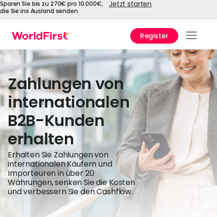
Jetzt starten
Sparen Sie bis zu 270€ pro 10.000€,
die Sie ins Ausland senden
Register
Prod
Lösu
Zahlungen von
Unte
internationalen
B2B-Kunden
War
World
erhalten
Unte
Erhalten Sie Zahlungen von
internationalen Käufern und
Importeuren in über 20
API-
Währungen, senken Sie die Kosten
und verbessern Sie den Cashflow.
Über