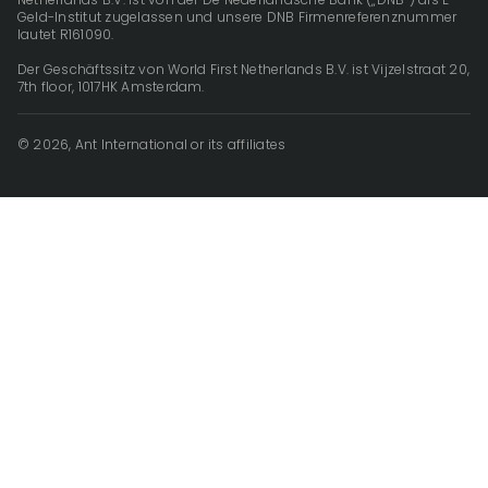
Geld-Institut zugelassen und unsere DNB Firmenreferenznummer
lautet R161090.
Der Geschäftssitz von World First Netherlands B.V. ist Vijzelstraat 20,
7th floor, 1017HK Amsterdam.
© 2026, Ant International or its affiliates