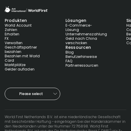
Produkten
Lösungen
Si
World Account
E-Commerce-
Ha
Zahlen
Lösung
Co
Erhalten
Unternehmenszahlung
Be
FX
Geld nach China
Da
Verwalten
verschicken
Co
Ressourcen
Geschäftspartner
bezahlen
Blog
Bezahlen mit World
Benutzerhinweise
Card
FAQ
Marktplätze
Partnerressourcen
Gelder aufladen
Please select
World First Netherlands B.V. ist eine niederländische Gesellschaft
mit beschränkter Haftung - eingetragen bei der Handelskammer in
den Niederlanden unter der Nummer 72715898. World First
Netherlands B.V. ist von der De Nederlandsche Bank („DNB“) als E-