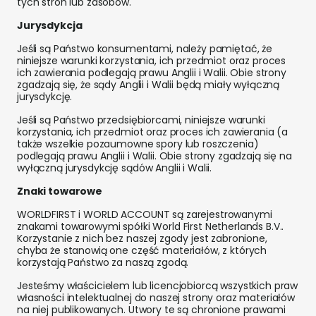
tych stron lub zasobów.
Jurysdykcja
Jeśli są Państwo konsumentami, należy pamiętać, że
niniejsze warunki korzystania, ich przedmiot oraz proces
ich zawierania podlegają prawu Anglii i Walii. Obie strony
zgadzają się, że sądy Anglii i Walii będą miały wyłączną
jurysdykcję.
Jeśli są Państwo przedsiębiorcami, niniejsze warunki
korzystania, ich przedmiot oraz proces ich zawierania (a
także wszelkie pozaumowne spory lub roszczenia)
podlegają prawu Anglii i Walii. Obie strony zgadzają się na
wyłączną jurysdykcję sądów Anglii i Walii.
Znaki towarowe
WORLDFIRST i WORLD ACCOUNT są zarejestrowanymi
znakami towarowymi spółki World First Netherlands B.V..
Korzystanie z nich bez naszej zgody jest zabronione,
chyba że stanowią one część materiałów, z których
korzystają Państwo za naszą zgodą.
Jesteśmy właścicielem lub licencjobiorcą wszystkich praw
własności intelektualnej do naszej strony oraz materiałów
na niej publikowanych. Utwory te są chronione prawami