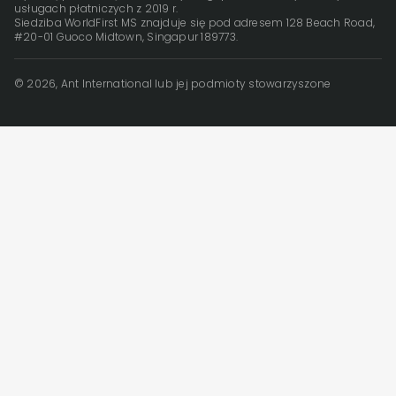
usługach płatniczych z 2019 r.
Siedziba WorldFirst MS znajduje się pod adresem 128 Beach Road,
#20-01 Guoco Midtown, Singapur 189773.
© 2026, Ant International lub jej podmioty stowarzyszone