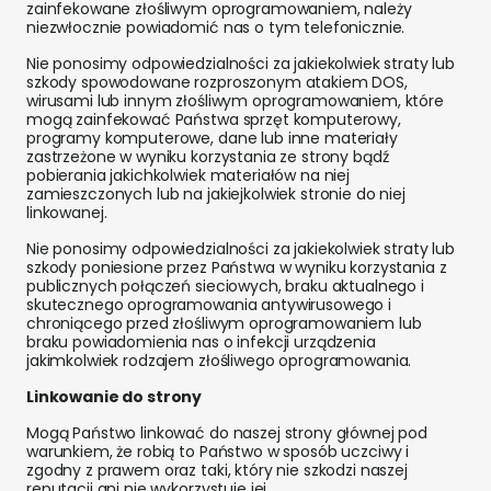
zainfekowane złośliwym oprogramowaniem, należy
niezwłocznie powiadomić nas o tym telefonicznie.
Nie ponosimy odpowiedzialności za jakiekolwiek straty lub
szkody spowodowane rozproszonym atakiem DOS,
wirusami lub innym złośliwym oprogramowaniem, które
mogą zainfekować Państwa sprzęt komputerowy,
programy komputerowe, dane lub inne materiały
zastrzeżone w wyniku korzystania ze strony bądź
pobierania jakichkolwiek materiałów na niej
zamieszczonych lub na jakiejkolwiek stronie do niej
linkowanej.
Nie ponosimy odpowiedzialności za jakiekolwiek straty lub
szkody poniesione przez Państwa w wyniku korzystania z
publicznych połączeń sieciowych, braku aktualnego i
skutecznego oprogramowania antywirusowego i
chroniącego przed złośliwym oprogramowaniem lub
braku powiadomienia nas o infekcji urządzenia
jakimkolwiek rodzajem złośliwego oprogramowania.
Linkowanie do strony
Mogą Państwo linkować do naszej strony głównej pod
warunkiem, że robią to Państwo w sposób uczciwy i
zgodny z prawem oraz taki, który nie szkodzi naszej
reputacji ani nie wykorzystuje jej.