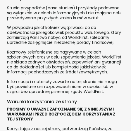
Studia przypadków (case studies) i przykłady podawane
są wyłącznie w celach informacyjnych i nie mają na celu
przewidywania przyszłych zmian kursów walut.
W przypadku jakichkolwiek wątpliwości co do
adekwatności jakiegokolwiek produktu walutowego, który
zamierzają Państwo nabyć od WorldFirst, zalecamy
uprzednie zasięgnięcie niezależnej porady finansowej.
Rozmowy telefoniczne są nagrywane w celach
szkoleniowych oraz w celu zapewnienia jakości. WorldFirst
nie składa żadnych oświadczeń, zapewnień ani gwarancji
co do dokładności lub kompletności jakichkolwiek
informacji pochodzących ze źródeł zewnętrznych.
Informacje i materiały zawarte na tej stronie nie mogą
być powielane ani rozpowszechniane w całości lub w
części bez uprzedniej pisemnej zgody WorldFirst.
Warunki korzystania ze strony
PROSIMY O UWAŻNE ZAPOZNANIE SIĘ Z NINIEJSZYMI
WARUNKAMI PRZED ROZPOCZĘCIEM KORZYSTANIA Z
TEJ STRONY
Korzystając z naszej strony, potwierdzają Państwo, że