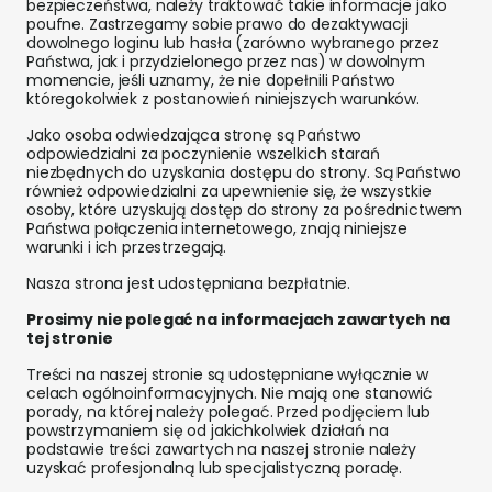
bezpieczeństwa, należy traktować takie informacje jako
poufne. Zastrzegamy sobie prawo do dezaktywacji
dowolnego loginu lub hasła (zarówno wybranego przez
Państwa, jak i przydzielonego przez nas) w dowolnym
momencie, jeśli uznamy, że nie dopełnili Państwo
któregokolwiek z postanowień niniejszych warunków.
Jako osoba odwiedzająca stronę są Państwo
odpowiedzialni za poczynienie wszelkich starań
niezbędnych do uzyskania dostępu do strony. Są Państwo
również odpowiedzialni za upewnienie się, że wszystkie
osoby, które uzyskują dostęp do strony za pośrednictwem
Państwa połączenia internetowego, znają niniejsze
warunki i ich przestrzegają.
Nasza strona jest udostępniana bezpłatnie.
Prosimy nie polegać na informacjach zawartych na
tej stronie
Treści na naszej stronie są udostępniane wyłącznie w
celach ogólnoinformacyjnych. Nie mają one stanowić
porady, na której należy polegać. Przed podjęciem lub
powstrzymaniem się od jakichkolwiek działań na
podstawie treści zawartych na naszej stronie należy
uzyskać profesjonalną lub specjalistyczną poradę.