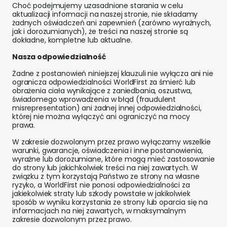
Choć podejmujemy uzasadnione starania w celu
aktualizacji informacji na naszej stronie, nie składamy
żadnych oświadczeń ani zapewnień (zarówno wyraźnych,
jak i dorozumianych), że treści na naszej stronie są
dokładne, kompletne lub aktualne.
Nasza odpowiedzialność
Żadne z postanowień niniejszej klauzuli nie wyłącza ani nie
ogranicza odpowiedzialności WorldFirst za śmierć lub
obrażenia ciała wynikające z zaniedbania, oszustwa,
świadomego wprowadzenia w błąd (fraudulent
misrepresentation) ani żadnej innej odpowiedzialności,
której nie można wyłączyć ani ograniczyć na mocy
prawa.
W zakresie dozwolonym przez prawo wyłączamy wszelkie
warunki, gwarancje, oświadczenia i inne postanowienia,
wyraźne lub dorozumiane, które mogą mieć zastosowanie
do strony lub jakichkolwiek treści na niej zawartych. W
związku z tym korzystają Państwo ze strony na własne
ryzyko, a WorldFirst nie ponosi odpowiedzialności za
jakiekolwiek straty lub szkody powstałe w jakikolwiek
sposób w wyniku korzystania ze strony lub oparcia się na
informacjach na niej zawartych, w maksymalnym
zakresie dozwolonym przez prawo.