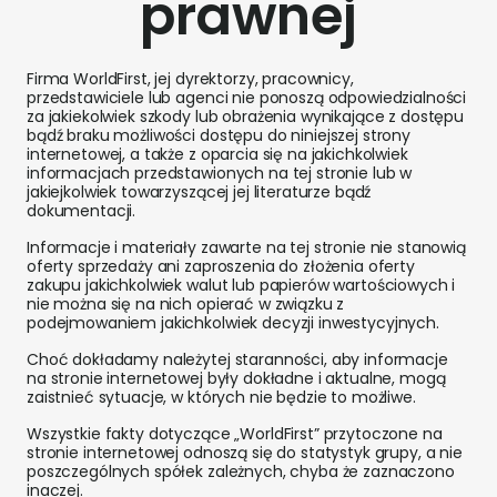
prawnej
Firma WorldFirst, jej dyrektorzy, pracownicy,
przedstawiciele lub agenci nie ponoszą odpowiedzialności
za jakiekolwiek szkody lub obrażenia wynikające z dostępu
bądź braku możliwości dostępu do niniejszej strony
internetowej, a także z oparcia się na jakichkolwiek
informacjach przedstawionych na tej stronie lub w
jakiejkolwiek towarzyszącej jej literaturze bądź
dokumentacji.
Informacje i materiały zawarte na tej stronie nie stanowią
oferty sprzedaży ani zaproszenia do złożenia oferty
zakupu jakichkolwiek walut lub papierów wartościowych i
nie można się na nich opierać w związku z
podejmowaniem jakichkolwiek decyzji inwestycyjnych.
Choć dokładamy należytej staranności, aby informacje
na stronie internetowej były dokładne i aktualne, mogą
zaistnieć sytuacje, w których nie będzie to możliwe.
Wszystkie fakty dotyczące „WorldFirst” przytoczone na
stronie internetowej odnoszą się do statystyk grupy, a nie
poszczególnych spółek zależnych, chyba że zaznaczono
inaczej.