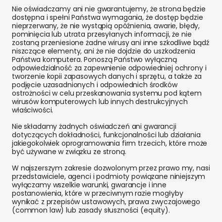
Nie oświadczamy ani nie gwarantujemy, że strona będzie
dostępna i spełni Państwa wymagania, że dostęp będzie
nieprzerwany, że nie wystąpią opóźnienia, awarie, błędy,
pominięcia lub utrata przesyłanych informacji, że nie
zostaną przeniesione żadne wirusy ani inne szkodliwe bądź
niszczące elementy, ani że nie dojdzie do uszkodzenia
Państwa komputera. Ponoszą Państwo wyłączną
odpowiedzialność za zapewnienie odpowiedniej ochrony i
tworzenie kopii zapasowych danych i sprzętu, a także za
podjęcie uzasadnionych i odpowiednich środków
ostrożności w celu przeskanowania systemu pod kątem
wirusów komputerowych lub innych destrukcyjnych
właściwości.
Nie składamy żadnych oświadczeń ani gwarancji
dotyczących dokładności, funkcjonalności lub działania
jakiegokolwiek oprogramowania firm trzecich, które może
być używane w związku ze stroną.
W najszerszym zakresie dozwolonym przez prawo my, nasi
przedstawiciele, agenci i podmioty powiązane niniejszym
wyłączamy wszelkie warunki, gwarancje i inne
postanowienia, które w przeciwnym razie mogłyby
wynikać z przepisów ustawowych, prawa zwyczajowego
(common law) lub zasady słuszności (equity).