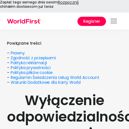
Rozpocznij
Zapłać tego samego dnia swoim
chińskim dostawcom już teraz
Register
Prod
Płat
Powiązane treści
Chin
–
Prawny
–
Zgodność z przepisami
–
Polityka reklamacji
–
Polityka prywatności
Z
–
Polityka plików cookie
–
Regulamin Świadczenia Usług World Account
–
Warunki Dodatkowe dla Karty World
Za
Wyłączenie
si
odpowiedzialnośc