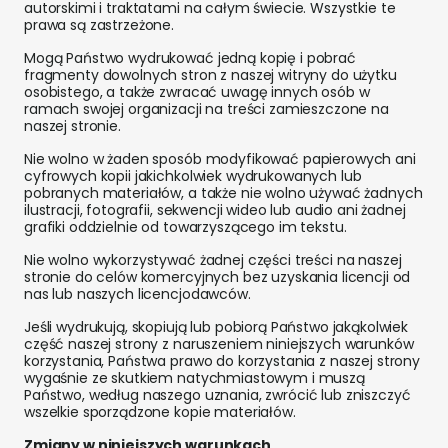
autorskimi i traktatami na całym świecie. Wszystkie te
prawa są zastrzeżone.
Mogą Państwo wydrukować jedną kopię i pobrać
fragmenty dowolnych stron z naszej witryny do użytku
osobistego, a także zwracać uwagę innych osób w
ramach swojej organizacji na treści zamieszczone na
naszej stronie.
Nie wolno w żaden sposób modyfikować papierowych ani
cyfrowych kopii jakichkolwiek wydrukowanych lub
pobranych materiałów, a także nie wolno używać żadnych
ilustracji, fotografii, sekwencji wideo lub audio ani żadnej
grafiki oddzielnie od towarzyszącego im tekstu.
Nie wolno wykorzystywać żadnej części treści na naszej
stronie do celów komercyjnych bez uzyskania licencji od
nas lub naszych licencjodawców.
Jeśli wydrukują, skopiują lub pobiorą Państwo jakąkolwiek
część naszej strony z naruszeniem niniejszych warunków
korzystania, Państwa prawo do korzystania z naszej strony
wygaśnie ze skutkiem natychmiastowym i muszą
Państwo, według naszego uznania, zwrócić lub zniszczyć
wszelkie sporządzone kopie materiałów.
Zmiany w niniejszych warunkach