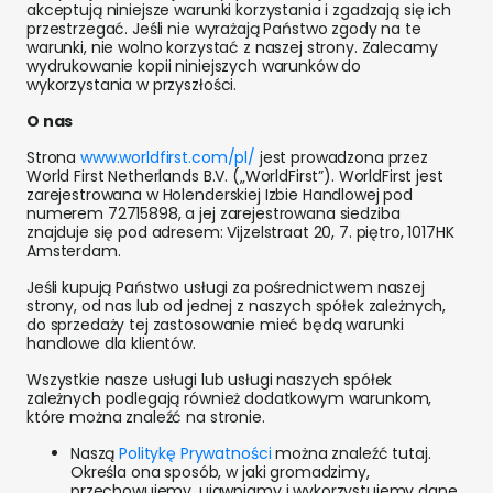
akceptują niniejsze warunki korzystania i zgadzają się ich
przestrzegać. Jeśli nie wyrażają Państwo zgody na te
warunki, nie wolno korzystać z naszej strony. Zalecamy
wydrukowanie kopii niniejszych warunków do
wykorzystania w przyszłości.
O nas
Strona
www.worldfirst.com/pl/
jest prowadzona przez
World First Netherlands B.V. („WorldFirst”). WorldFirst jest
zarejestrowana w Holenderskiej Izbie Handlowej pod
numerem 72715898, a jej zarejestrowana siedziba
znajduje się pod adresem: Vijzelstraat 20, 7. piętro, 1017HK
Amsterdam.
Jeśli kupują Państwo usługi za pośrednictwem naszej
strony, od nas lub od jednej z naszych spółek zależnych,
do sprzedaży tej zastosowanie mieć będą warunki
handlowe dla klientów.
Wszystkie nasze usługi lub usługi naszych spółek
zależnych podlegają również dodatkowym warunkom,
które można znaleźć na stronie.
Naszą
Politykę Prywatności
można znaleźć tutaj.
Określa ona sposób, w jaki gromadzimy,
przechowujemy, ujawniamy i wykorzystujemy dane