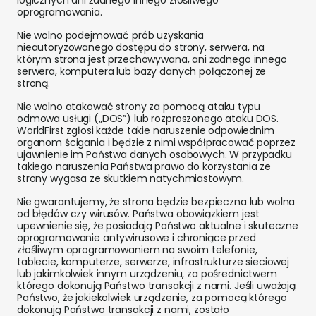
logicznych ani żadnego innego złośliwego
oprogramowania.
Nie wolno podejmować prób uzyskania
nieautoryzowanego dostępu do strony, serwera, na
którym strona jest przechowywana, ani żadnego innego
serwera, komputera lub bazy danych połączonej ze
stroną.
Nie wolno atakować strony za pomocą ataku typu
odmowa usługi („DOS”) lub rozproszonego ataku DOS.
WorldFirst zgłosi każde takie naruszenie odpowiednim
organom ścigania i będzie z nimi współpracować poprzez
ujawnienie im Państwa danych osobowych. W przypadku
takiego naruszenia Państwa prawo do korzystania ze
strony wygasa ze skutkiem natychmiastowym.
Nie gwarantujemy, że strona będzie bezpieczna lub wolna
od błędów czy wirusów. Państwa obowiązkiem jest
upewnienie się, że posiadają Państwo aktualne i skuteczne
oprogramowanie antywirusowe i chroniące przed
złośliwym oprogramowaniem na swoim telefonie,
tablecie, komputerze, serwerze, infrastrukturze sieciowej
lub jakimkolwiek innym urządzeniu, za pośrednictwem
którego dokonują Państwo transakcji z nami. Jeśli uważają
Państwo, że jakiekolwiek urządzenie, za pomocą którego
dokonują Państwo transakcji z nami, zostało