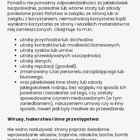
Ponadto nie ponosimy odpowiedzialności za jakiekolwiek
bezpośrednie, pośrednie lub wtórne straty lub szkody
poniesione przez Państwa w związku ze stroną lub w
związku z korzystaniem, niemożnością korzystania bądź
wynikami korzystania ze strony i wszelkich materiałów na
niej zamieszczonych. Obejmuje to m.in.:
utratę przychodów lub dochodów;
utratę kontraktów lub możliwości biznesowych;
utratę zysków lub umów;
utratę przewidywanych oszczędności;
utratę danych;
utratę reputacji (goodwill);
zmarnowany czas personelu zarządzającego lub
biurowego;
oraz jakiekolwiek inne straty lub szkody
jakiegokolwiek rodzaju, bez względu na sposób ich
powstania i niezależnie od tego, czy zostały
spowodowane czynem niedozwolonym (w tym
zaniedbaniem), naruszeniem umowy czy w inny
sposób, nawet jeśli były możliwe do przewidzenia.
Wirusy, hakerstwo i inne przestępstwa
Nie wolno nadużywać strony poprzez świadome
wprowadzanie wirusów, trojanów, robaków, botów, bomb