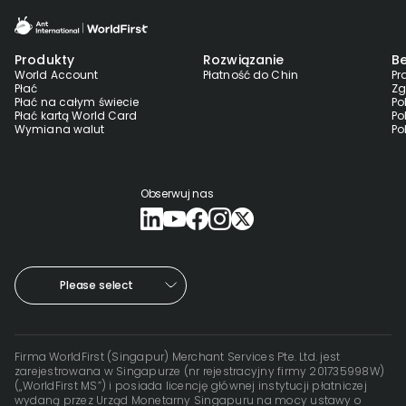
Produkty
Rozwiązanie
B
World Account
Płatność do Chin
Pr
Płać
Zg
Płać na całym świecie
Po
Płać kartą World Card
Po
Wymiana walut
Po
Obserwuj nas
Please select
Firma WorldFirst (Singapur) Merchant Services Pte. Ltd. jest
zarejestrowana w Singapurze (nr rejestracyjny firmy 201735998W)
(„WorldFirst MS”) i posiada licencję głównej instytucji płatniczej
wydaną przez Urząd Monetarny Singapuru na mocy ustawy o