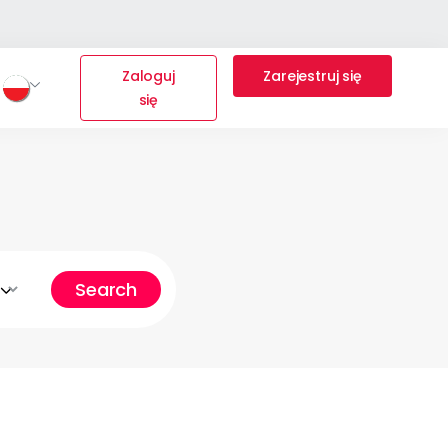
Zaloguj
Zarejestruj się
się