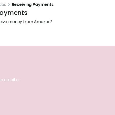
des
Receiving Payments
Payments
ceive money from Amazon?
an email or