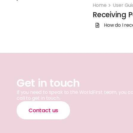
Home
User Gui
Receiving 
How do I re
Get in touch
If you need to speak to the WorldFirst team, you c
call to get in touch.
Contact us