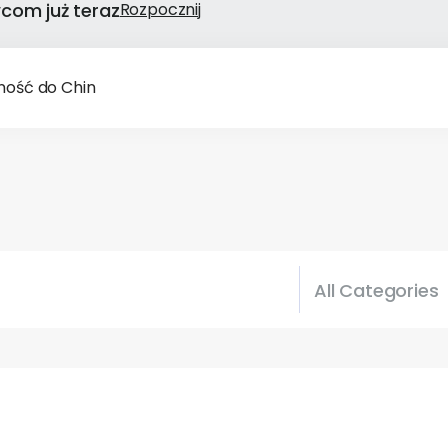
com już teraz
Rozpocznij
ność do Chin