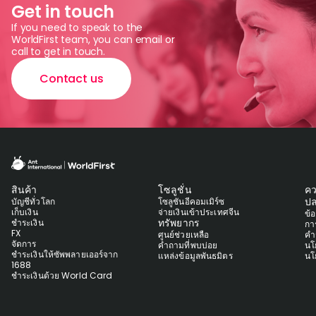
Get in touch
If you need to speak to the
WorldFirst team, you can email or
call to get in touch.
Contact us
สินค้า
โซลูชั่น
ค
ปล
บัญชีทั่วโลก
โซลูชันอีคอมเมิร์ซ
เก็บเงิน
จ่ายเงินเข้าประเทศจีน
ข้
ทรัพยากร
ชำระเงิน
กา
FX
ศูนย์ช่วยเหลือ
คำ
จัดการ
คำถามที่พบบ่อย
นโ
ชำระเงินให้ซัพพลายเออร์จาก
แหล่งข้อมูลพันธมิตร
นโ
1688
ชำระเงินด้วย World Card