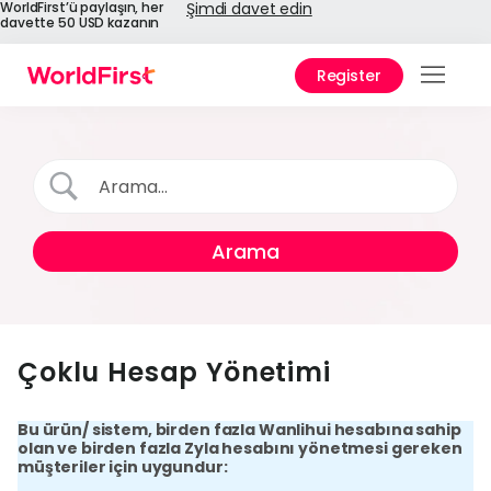
WorldFirst’ü paylaşın, her
Şimdi davet edin
davette 50 USD kazanın
Register
Ürünl
Çözü
Kuru
API
Refer
Yard
Çoklu Hesap Yönetimi
Merk
Ned
Bu ürün/ sistem, birden fazla Wanlihui hesabına sahip
Worl
olan ve birden fazla Zyla hesabını yönetmesi gereken
müşteriler için uygundur: