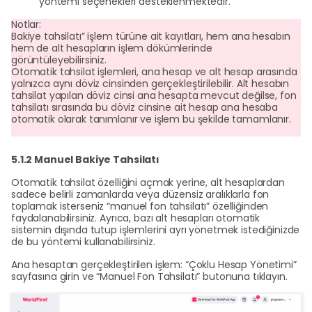
yöntemi seçenekleri desteklenmektedir.
Notlar:
Bakiye tahsilatı” işlem türüne ait kayıtları, hem ana hesabın
hem de alt hesapların işlem dökümlerinde
görüntüleyebilirsiniz.
Otomatik tahsilat işlemleri, ana hesap ve alt hesap arasında
yalnızca aynı döviz cinsinden gerçekleştirilebilir. Alt hesabın
tahsilat yapılan döviz cinsi ana hesapta mevcut değilse, fon
tahsilatı sırasında bu döviz cinsine ait hesap ana hesaba
otomatik olarak tanımlanır ve işlem bu şekilde tamamlanır.
5.1.2 Manuel Bakiye Tahsilatı
Otomatik tahsilat özelliğini açmak yerine, alt hesaplardan
sadece belirli zamanlarda veya düzensiz aralıklarla fon
toplamak isterseniz “manuel fon tahsilatı” özelliğinden
faydalanabilirsiniz. Ayrıca, bazı alt hesapları otomatik
sistemin dışında tutup işlemlerini ayrı yönetmek istediğinizde
de bu yöntemi kullanabilirsiniz.
Ana hesaptan gerçekleştirilen işlem: “Çoklu Hesap Yönetimi”
sayfasına girin ve “Manuel Fon Tahsilatı” butonuna tıklayın.