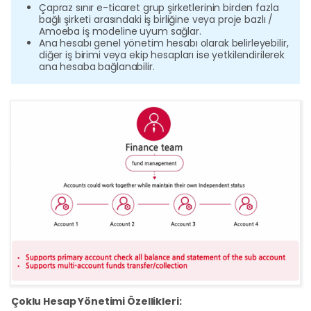
Hakk
Çapraz sınır e-ticaret grup şirketlerinin birden fazla
bağlı şirketi arasındaki iş birliğine veya proje bazlı /
Amoeba iş modeline uyum sağlar.
Ana hesabı genel yönetim hesabı olarak belirleyebilir,
G
diğer iş birimi veya ekip hesapları ise yetkilendirilerek
ana hesaba bağlanabilir.
K
O
Çoklu Hesap Yönetimi Özellikleri: