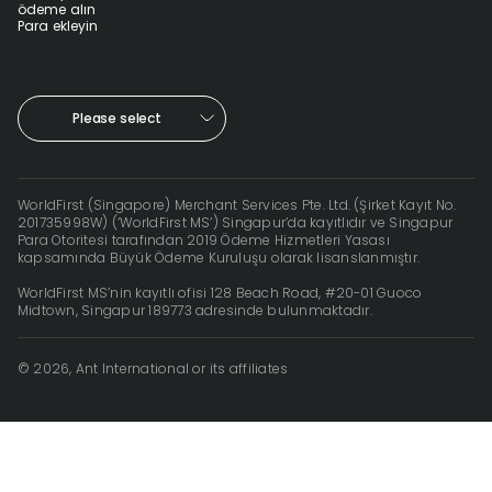
ödeme alın
Para ekleyin
Please select
WorldFirst (Singapore) Merchant Services Pte. Ltd. (Şirket Kayıt No.
201735998W) (‘WorldFirst MS’) Singapur’da kayıtlıdır ve Singapur
Para Otoritesi tarafından 2019 Ödeme Hizmetleri Yasası
kapsamında Büyük Ödeme Kuruluşu olarak lisanslanmıştır.
WorldFirst MS’nin kayıtlı ofisi 128 Beach Road, #20-01 Guoco
Midtown, Singapur 189773 adresinde bulunmaktadır.
© 2026, Ant International or its affiliates