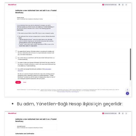
Bu adım, Yönetilen-Bağlı Hesap ilişkisi için geçerlidir: