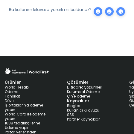
Bu kullanım kılavuzu yararlı mı buldunuz?
Ürünler
Çözümler
Gü
World Hesabı
E-ticaret Çözümleri
Ya
Ödeme
Kurumsal Ödeme
U
Tahsilat
Çin'e ödeme
Şi
Kaynaklar
Döviz
Giz
İş ortaklarına ödeme
Çe
Bloglar
yapın
Kullanıcı Kılavuzu
World Card ile ödeme
SSS
yapın
Partner Kaynakları
1688 tedarikçilerine
ödeme yapın
Pazar yerlerinden