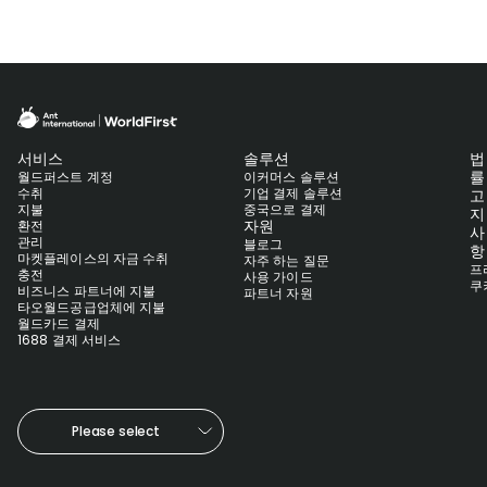
서비스
솔루션
법
률
월드퍼스트 계정
이커머스 솔루션
수취
기업 결제 솔루션
고
지불
중국으로 결제
지
자원
환전
사
관리
블로그
항
마켓플레이스의 자금 수취
자주 하는 질문
프
충전
사용 가이드
쿠
비즈니스 파트너에 지불
파트너 자원
타오월드공급업체에 지불
월드카드 결제
1688 결제 서비스
Please select