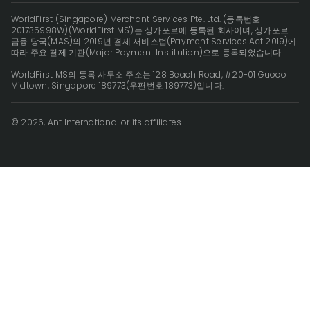
WorldFirst (Singapore) Merchant Services Pte. Ltd. (등록번호
201735998W)('WorldFirst MS')는 싱가포르에 등록된 회사이며, 싱가포르
금융 당국(MAS)의 2019년 결제 서비스법(Payment Services Act 2019)에
따라 주요 결제 기관(Major Payment Institution)으로 등록되었습니다.
WorldFirst MS의 등록 사무소 주소는 128 Beach Road, #20-01 Guoco
Midtown, Singapore 189773(우편번호 189773)입니다.
© 2026, Ant International or its affiliates