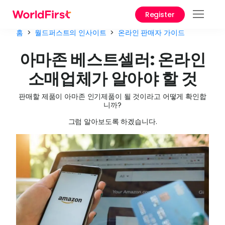
Register
서비
홈
>
월드퍼스트의 인사이트
>
온라인 판매자 가이드
솔루
아마존 베스트셀러: 온라인
소매업체가 알아야 할 것
엔터
이즈
판매할 제품이 아마존 인기제품이 될 것이라고 어떻게 확인합
니까?
API 
그럼 알아보도록 하겠습니다.
런스
1688
제 서
스
수수
사용 