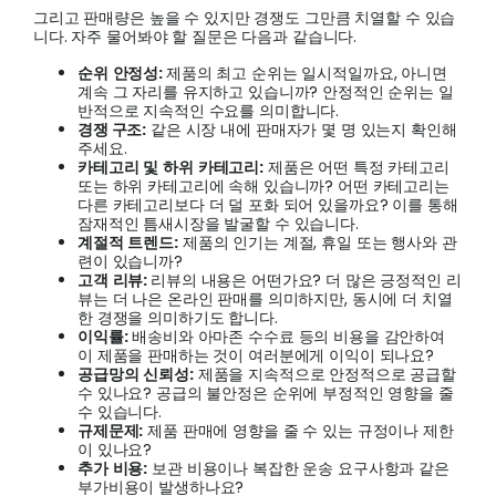
그리고 판매량은 높을 수 있지만 경쟁도 그만큼 치열할 수 있습
니다. 자주 물어봐야 할 질문은 다음과 같습니다.
순위
안정성
:
제품의 최고 순위는 일시적일까요, 아니면
계속 그 자리를 유지하고 있습니까? 안정적인 순위는 일
반적으로 지속적인 수요를 의미합니다.
경쟁 구조
:
같은 시장 내에 판매자가 몇 명 있는지 확인해
주세요.
카테고리
및
하위
카테고리
:
제품은 어떤 특정 카테고리
또는 하위 카테고리에 속해 있습니까? 어떤 카테고리는
다른 카테고리보다 더 덜 포화 되어 있을까요? 이를 통해
잠재적인 틈새시장을 발굴할 수 있습니다.
계절적
트렌드
:
제품의 인기는 계절, 휴일 또는 행사와 관
련이 있습니까?
고객
리뷰
:
리뷰의 내용은 어떤가요? 더 많은 긍정적인 리
뷰는 더 나은 온라인 판매를 의미하지만, 동시에 더 치열
한 경쟁을 의미하기도 합니다.
이익률
:
배송비와 아마존 수수료 등의 비용을 감안하여
이 제품을 판매하는 것이 여러분에게 이익이 되나요?
공급망의
신뢰성
:
제품을 지속적으로 안정적으로 공급할
수 있나요? 공급의 불안정은 순위에 부정적인 영향을 줄
수 있습니다.
규제문제
:
제품 판매에 영향을 줄 수 있는 규정이나 제한
이 있나요?
추가
비용
:
보관 비용이나 복잡한 운송 요구사항과 같은
부가비용이 발생하나요?